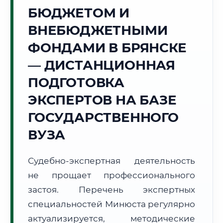
БЮДЖЕТОМ И
🌲
ВНЕБЮДЖЕТНЫМИ
Г. БРЯНСК
ФОНДАМИ В БРЯНСКЕ
Точное местное время:
11:05:55
— ДИСТАНЦИОННАЯ
ПОДГОТОВКА
Пятница, 7 Августа
2026 г.
ЭКСПЕРТОВ НА БАЗЕ
+24°C
Погода в г. Брянск:
☀️
,
Ясно
ГОСУДАРСТВЕННОГО
🌅 Восход:
05:09
🌇 Закат:
20:27
ВУЗА
Световой день:
15 ч. 18 мин.
Судебно-экспертная деятельность
📍 Региональная справка
г. Брянск
не прощает профессионального
Субъект:
Брянская область
застоя. Перечень экспертных
Тел. код:
+7 (4832)
специальностей Минюста регулярно
Почтовые индексы:
241000–241999
актуализируется, методические
Часовой пояс:
МСК (UTC+3)