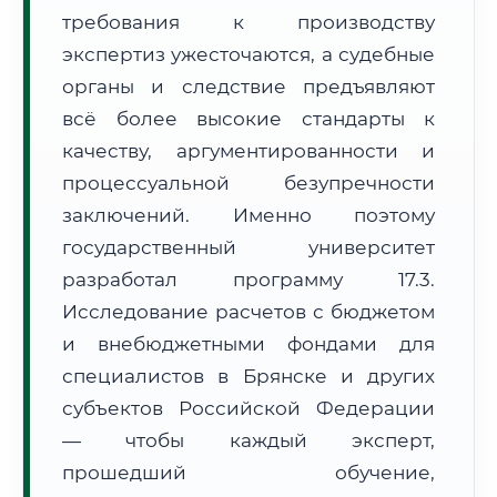
требования к производству
Формат учебы:
Дистанционно
экспертиз ужесточаются, а судебные
🗺️ Зона обслуживания: г. Брянск
органы и следствие предъявляют
всё более высокие стандарты к
качеству, аргументированности и
процессуальной безупречности
заключений. Именно поэтому
государственный университет
🚚
Расчет логистики оригиналов:
• Маршрут транзита:
~3 107 км
разработал программу 17.3.
• Экспресс-доставка СДЭК / Почтой:
4–6 рабочих дней
Исследование расчетов с бюджетом
📜 Документы и аккредитация
и внебюджетными фондами для
ФИС ФРДО
специалистов в Брянске и других
субъектов Российской Федерации
— чтобы каждый эксперт,
🔍
Нажмите на документ для увеличения и просмотра
прошедший обучение,