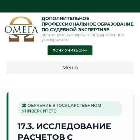
ДОПОЛНИТЕЛЬНОЕ
ПРОФЕССИОНАЛЬНОЕ ОБРАЗОВАНИЕ
ПО СУДЕБНОЙ ЭКСПЕРТИЗЕ
дистанционные курсы в государственном
университете
ХОЧУ УЧИТЬСЯ
➜
Меню
💰 ПРОГРАММЫ И СТОИМОСТЬ
Стоимость по программам обучения "Экспертные
специальности"
🏛 ОБУЧЕНИЕ В ГОСУДАРСТВЕННОМ
УНИВЕРСИТЕТЕ
Стоимость по программам обучения "Судебная экспертиза"
17.3. ИССЛЕДОВАНИЕ
Стоимость по программам обучения "Экспертиза"
РАСЧЕТОВ С