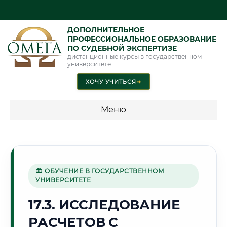
ДОПОЛНИТЕЛЬНОЕ
ПРОФЕССИОНАЛЬНОЕ ОБРАЗОВАНИЕ
ПО СУДЕБНОЙ ЭКСПЕРТИЗЕ
дистанционные курсы в государственном
университете
ХОЧУ УЧИТЬСЯ
➜
Меню
💰 ПРОГРАММЫ И СТОИМОСТЬ
Стоимость по программам обучения "Экспертные
специальности"
🏛 ОБУЧЕНИЕ В ГОСУДАРСТВЕННОМ
УНИВЕРСИТЕТЕ
Стоимость по программам обучения "Судебная экспертиза"
17.3. ИССЛЕДОВАНИЕ
Стоимость по программам обучения "Экспертиза"
РАСЧЕТОВ С