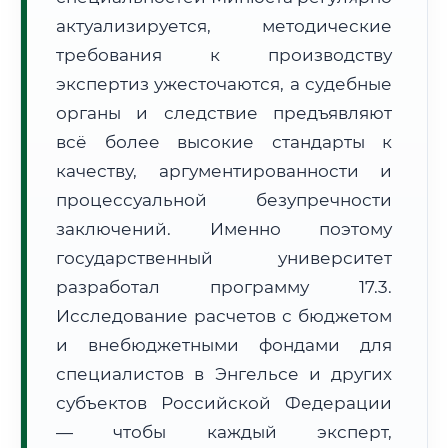
Формат учебы:
Дистанционно
актуализируется, методические
требования к производству
🗺️ Зона обслуживания: г. Энгельс
экспертиз ужесточаются, а судебные
органы и следствие предъявляют
всё более высокие стандарты к
качеству, аргументированности и
процессуальной безупречности
заключений. Именно поэтому
🚚
Расчет логистики оригиналов:
• Маршрут транзита:
~2 452 км
государственный университет
• Экспресс-доставка СДЭК / Почтой:
4–6 рабочих дней
разработал программу 17.3.
📜 Документы и аккредитация
ФИС ФРДО
Исследование расчетов с бюджетом
и внебюджетными фондами для
специалистов в Энгельсе и других
субъектов Российской Федерации
🔍
Нажмите на документ для увеличения и просмотра
— чтобы каждый эксперт,