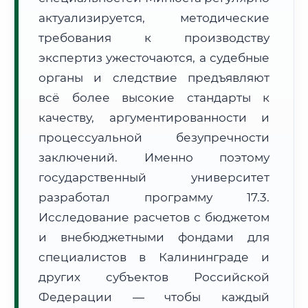
Формат учебы:
Дистанционно
актуализируется, методические
требования к производству
🗺️ Зона обслуживания: г. Калининград
экспертиз ужесточаются, а судебные
органы и следствие предъявляют
всё более высокие стандарты к
качеству, аргументированности и
процессуальной безупречности
заключений. Именно поэтому
🚚
Расчет логистики оригиналов:
• Маршрут транзита:
~3 858 км
государственный университет
• Экспресс-доставка СДЭК / Почтой:
6–8 рабочих дней
разработал программу 17.3.
📜 Документы и аккредитация
ФИС ФРДО
Исследование расчетов с бюджетом
и внебюджетными фондами для
специалистов в Калининграде и
других субъектов Российской
🔍
Нажмите на документ для увеличения и просмотра
Федерации — чтобы каждый