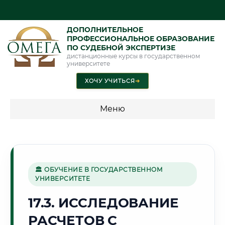
ДОПОЛНИТЕЛЬНОЕ
ПРОФЕССИОНАЛЬНОЕ ОБРАЗОВАНИЕ
ПО СУДЕБНОЙ ЭКСПЕРТИЗЕ
дистанционные курсы в государственном
университете
ХОЧУ УЧИТЬСЯ
➜
Меню
💰 ПРОГРАММЫ И СТОИМОСТЬ
Стоимость по программам обучения "Экспертные
специальности"
🏛 ОБУЧЕНИЕ В ГОСУДАРСТВЕННОМ
УНИВЕРСИТЕТЕ
Стоимость по программам обучения "Судебная экспертиза"
17.3. ИССЛЕДОВАНИЕ
Стоимость по программам обучения "Экспертиза"
РАСЧЕТОВ С