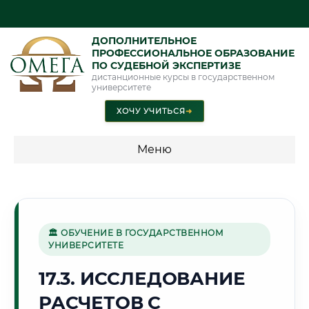
ДОПОЛНИТЕЛЬНОЕ
ПРОФЕССИОНАЛЬНОЕ ОБРАЗОВАНИЕ
ПО СУДЕБНОЙ ЭКСПЕРТИЗЕ
дистанционные курсы в государственном
университете
ХОЧУ УЧИТЬСЯ
➜
Меню
💰 ПРОГРАММЫ И СТОИМОСТЬ
Стоимость по программам обучения "Экспертные
специальности"
🏛 ОБУЧЕНИЕ В ГОСУДАРСТВЕННОМ
УНИВЕРСИТЕТЕ
Стоимость по программам обучения "Судебная экспертиза"
17.3. ИССЛЕДОВАНИЕ
Стоимость по программам обучения "Экспертиза"
РАСЧЕТОВ С