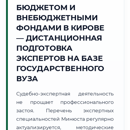
БЮДЖЕТОМ И
🌲
ВНЕБЮДЖЕТНЫМИ
Г. КИРОВ
ФОНДАМИ В КИРОВЕ
Точное местное время:
09:08:01
— ДИСТАНЦИОННАЯ
ПОДГОТОВКА
Четверг, 6 Августа
2026 г.
ЭКСПЕРТОВ НА БАЗЕ
+17°C
Погода в г. Киров:
☁️
,
Пасмурно
ГОСУДАРСТВЕННОГО
🌅 Восход:
03:42
🌇 Закат:
19:52
ВУЗА
Световой день:
16 ч. 10 мин.
Судебно-экспертная деятельность
📍 Региональная справка
г. Киров
не прощает профессионального
Субъект:
Кировская область
застоя. Перечень экспертных
Тел. код:
+7 (8332)
специальностей Минюста регулярно
Почтовые индексы:
610000–610999
актуализируется, методические
Часовой пояс:
МСК (UTC+3)