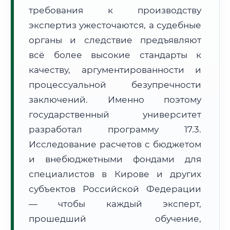
требования к производству
Формат учебы:
Дистанционно
экспертиз ужесточаются, а судебные
🗺️ Зона обслуживания: г. Киров
органы и следствие предъявляют
всё более высокие стандарты к
качеству, аргументированности и
процессуальной безупречности
заключений. Именно поэтому
государственный университет
🚚
Расчет логистики оригиналов:
• Маршрут транзита:
~2 041 км
разработал программу 17.3.
• Экспресс-доставка СДЭК / Почтой:
3–5 рабочих дней
Исследование расчетов с бюджетом
📜 Документы и аккредитация
и внебюджетными фондами для
ФИС ФРДО
специалистов в Кирове и других
субъектов Российской Федерации
— чтобы каждый эксперт,
🔍
Нажмите на документ для увеличения и просмотра
прошедший обучение,