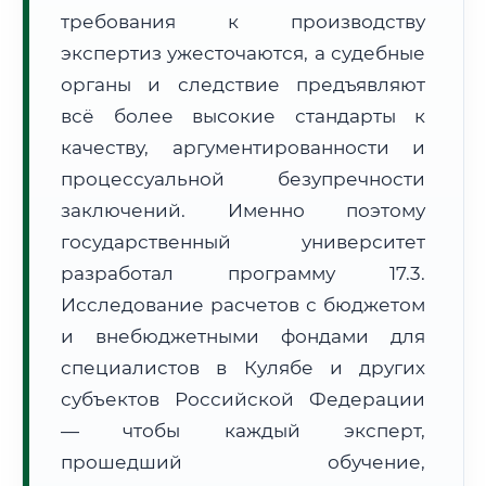
требования к производству
Формат учебы:
Дистанционно
экспертиз ужесточаются, а судебные
🗺️ Зона обслуживания: г. Куляб
органы и следствие предъявляют
всё более высокие стандарты к
качеству, аргументированности и
процессуальной безупречности
заключений. Именно поэтому
государственный университет
🚚
Расчет логистики оригиналов:
• Маршрут транзита:
~2 146 км
разработал программу 17.3.
• Экспресс-доставка СДЭК / Почтой:
3–5 рабочих дней
Исследование расчетов с бюджетом
📜 Документы и аккредитация
и внебюджетными фондами для
ФИС ФРДО
специалистов в Кулябе и других
субъектов Российской Федерации
— чтобы каждый эксперт,
🔍
Нажмите на документ для увеличения и просмотра
прошедший обучение,