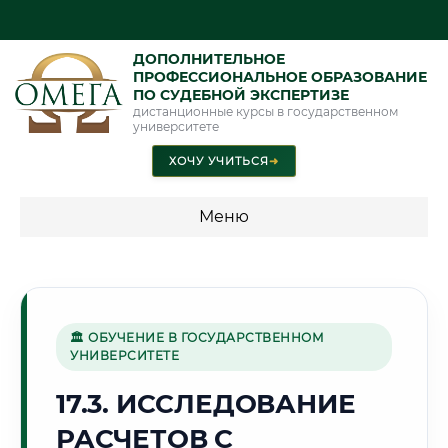
ДОПОЛНИТЕЛЬНОЕ
ПРОФЕССИОНАЛЬНОЕ ОБРАЗОВАНИЕ
ПО СУДЕБНОЙ ЭКСПЕРТИЗЕ
дистанционные курсы в государственном
университете
ХОЧУ УЧИТЬСЯ
➜
Меню
💰 ПРОГРАММЫ И СТОИМОСТЬ
Стоимость по программам обучения "Экспертные
специальности"
🏛 ОБУЧЕНИЕ В ГОСУДАРСТВЕННОМ
УНИВЕРСИТЕТЕ
Стоимость по программам обучения "Судебная экспертиза"
17.3. ИССЛЕДОВАНИЕ
Стоимость по программам обучения "Экспертиза"
РАСЧЕТОВ С