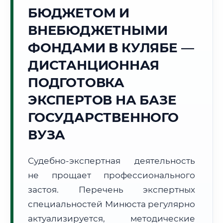
БЮДЖЕТОМ И
🏔️
ВНЕБЮДЖЕТНЫМИ
Г. КУЛЯБ
ФОНДАМИ В КУЛЯБЕ —
Точное местное время:
01:13:07
ДИСТАНЦИОННАЯ
ПОДГОТОВКА
Суббота, 8 Августа
2026 г.
ЭКСПЕРТОВ НА БАЗЕ
+25°C
Погода в г. Куляб:
☀️
,
Ясно
ГОСУДАРСТВЕННОГО
🌅 Восход:
05:29
🌇 Закат:
19:24
ВУЗА
Световой день:
13 ч. 55 мин.
Судебно-экспертная деятельность
📍 Региональная справка
г. Куляб
не прощает профессионального
Субъект:
Республика Таджикистан
застоя. Перечень экспертных
Тел. код:
+992 (3322)
специальностей Минюста регулярно
Почтовые индексы:
735300–735310
актуализируется, методические
Часовой пояс:
UTC+5