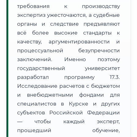
требования к производству
Формат учебы:
Дистанционно
экспертиз ужесточаются, а судебные
🗺️ Зона обслуживания: г. Курск
органы и следствие предъявляют
всё более высокие стандарты к
качеству, аргументированности и
процессуальной безупречности
заключений. Именно поэтому
государственный университет
🚚
Расчет логистики оригиналов:
• Маршрут транзита:
~3 064 км
разработал программу 17.3.
• Экспресс-доставка СДЭК / Почтой:
4–6 рабочих дней
Исследование расчетов с бюджетом
📜 Документы и аккредитация
и внебюджетными фондами для
ФИС ФРДО
специалистов в Курске и других
субъектов Российской Федерации
— чтобы каждый эксперт,
🔍
Нажмите на документ для увеличения и просмотра
прошедший обучение,