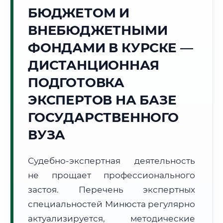
БЮДЖЕТОМ И
🌻
ВНЕБЮДЖЕТНЫМИ
Г. КУРСК
ФОНДАМИ В КУРСКЕ —
Точное местное время:
16:07:16
ДИСТАНЦИОННАЯ
ПОДГОТОВКА
Пятница, 7 Августа
2026 г.
ЭКСПЕРТОВ НА БАЗЕ
+32°C
Погода в г. Курск:
☁️
,
Пасмурно
ГОСУДАРСТВЕННОГО
🌅 Восход:
05:07
🌇 Закат:
20:14
ВУЗА
Световой день:
15 ч. 7 мин.
Судебно-экспертная деятельность
📍 Региональная справка
г. Курск
не прощает профессионального
Субъект:
Курская область
застоя. Перечень экспертных
Тел. код:
+7 (4712)
специальностей Минюста регулярно
Почтовые индексы:
305000–305999
актуализируется, методические
Часовой пояс:
МСК (UTC+3)