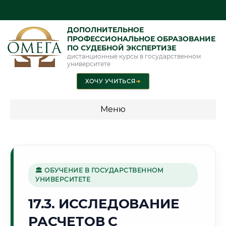
ДОПОЛНИТЕЛЬНОЕ
ПРОФЕССИОНАЛЬНОЕ ОБРАЗОВАНИЕ
ПО СУДЕБНОЙ ЭКСПЕРТИЗЕ
дистанционные курсы в государственном
университете
ХОЧУ УЧИТЬСЯ
➜
Меню
💰 ПРОГРАММЫ И СТОИМОСТЬ
Стоимость по программам обучения "Экспертные
специальности"
🏛 ОБУЧЕНИЕ В ГОСУДАРСТВЕННОМ
УНИВЕРСИТЕТЕ
Стоимость по программам обучения "Судебная экспертиза"
17.3. ИССЛЕДОВАНИЕ
Стоимость по программам обучения "Экспертиза"
РАСЧЕТОВ С