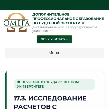
ДОПОЛНИТЕЛЬНОЕ
ПРОФЕССИОНАЛЬНОЕ ОБРАЗОВАНИЕ
ПО СУДЕБНОЙ ЭКСПЕРТИЗЕ
дистанционные курсы в государственном
университете
ХОЧУ УЧИТЬСЯ
➜
Меню
💰 ПРОГРАММЫ И СТОИМОСТЬ
Стоимость по программам обучения "Экспертные
специальности"
🏛 ОБУЧЕНИЕ В ГОСУДАРСТВЕННОМ
УНИВЕРСИТЕТЕ
Стоимость по программам обучения "Судебная экспертиза"
17.3. ИССЛЕДОВАНИЕ
Стоимость по программам обучения "Экспертиза"
РАСЧЕТОВ С