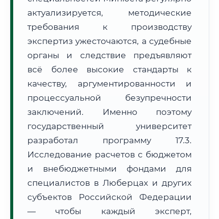
Формат учебы:
Дистанционно
актуализируется, методические
требования к производству
🗺️ Зона обслуживания: г. Люберцы
экспертиз ужесточаются, а судебные
органы и следствие предъявляют
всё более высокие стандарты к
качеству, аргументированности и
процессуальной безупречности
заключений. Именно поэтому
🚚
Расчет логистики оригиналов:
• Маршрут транзита:
~2 797 км
государственный университет
• Экспресс-доставка СДЭК / Почтой:
4–6 рабочих дней
разработал программу 17.3.
📜 Документы и аккредитация
ФИС ФРДО
Исследование расчетов с бюджетом
и внебюджетными фондами для
специалистов в Люберцах и других
субъектов Российской Федерации
🔍
Нажмите на документ для увеличения и просмотра
— чтобы каждый эксперт,