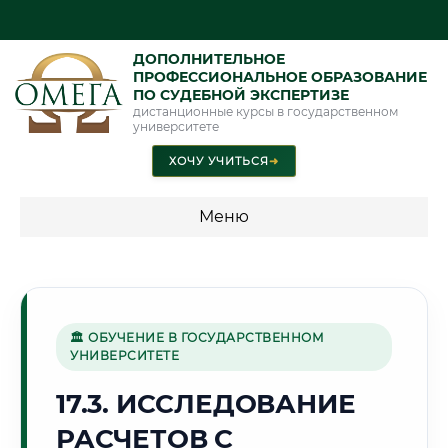
ДОПОЛНИТЕЛЬНОЕ
ПРОФЕССИОНАЛЬНОЕ ОБРАЗОВАНИЕ
ПО СУДЕБНОЙ ЭКСПЕРТИЗЕ
дистанционные курсы в государственном
университете
ХОЧУ УЧИТЬСЯ
➜
Меню
💰 ПРОГРАММЫ И СТОИМОСТЬ
Стоимость по программам обучения "Экспертные
специальности"
🏛 ОБУЧЕНИЕ В ГОСУДАРСТВЕННОМ
УНИВЕРСИТЕТЕ
Стоимость по программам обучения "Судебная экспертиза"
17.3. ИССЛЕДОВАНИЕ
Стоимость по программам обучения "Экспертиза"
РАСЧЕТОВ С