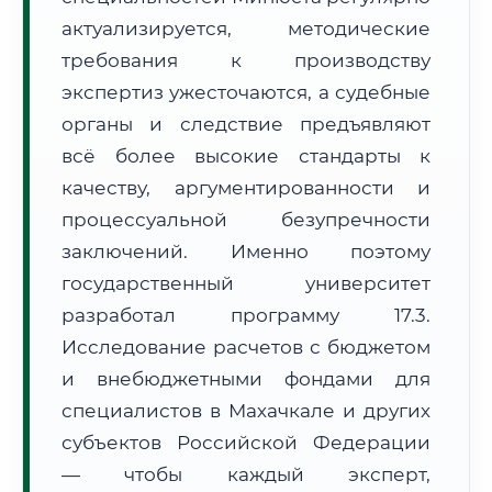
Формат учебы:
Дистанционно
актуализируется, методические
требования к производству
🗺️ Зона обслуживания: г. Махачкала
экспертиз ужесточаются, а судебные
органы и следствие предъявляют
всё более высокие стандарты к
качеству, аргументированности и
процессуальной безупречности
заключений. Именно поэтому
🚚
Расчет логистики оригиналов:
• Маршрут транзита:
~2 870 км
государственный университет
• Экспресс-доставка СДЭК / Почтой:
4–6 рабочих дней
разработал программу 17.3.
📜 Документы и аккредитация
ФИС ФРДО
Исследование расчетов с бюджетом
и внебюджетными фондами для
специалистов в Махачкале и других
субъектов Российской Федерации
🔍
Нажмите на документ для увеличения и просмотра
— чтобы каждый эксперт,