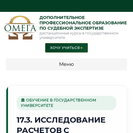
ДОПОЛНИТЕЛЬНОЕ
ПРОФЕССИОНАЛЬНОЕ ОБРАЗОВАНИЕ
ПО СУДЕБНОЙ ЭКСПЕРТИЗЕ
дистанционные курсы в государственном
университете
ХОЧУ УЧИТЬСЯ
➜
Меню
💰 ПРОГРАММЫ И СТОИМОСТЬ
Стоимость по программам обучения "Экспертные
специальности"
🏛 ОБУЧЕНИЕ В ГОСУДАРСТВЕННОМ
УНИВЕРСИТЕТЕ
Стоимость по программам обучения "Судебная экспертиза"
17.3. ИССЛЕДОВАНИЕ
Стоимость по программам обучения "Экспертиза"
РАСЧЕТОВ С