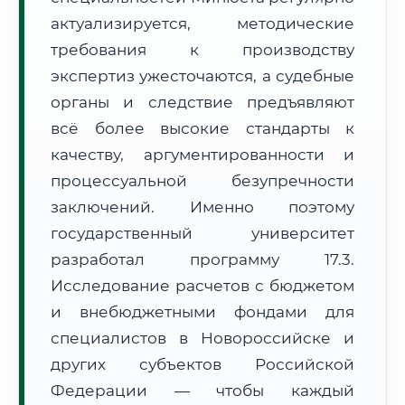
Формат учебы:
Дистанционно
актуализируется, методические
требования к производству
🗺️ Зона обслуживания: г. Новороссийск
экспертиз ужесточаются, а судебные
органы и следствие предъявляют
всё более высокие стандарты к
качеству, аргументированности и
процессуальной безупречности
заключений. Именно поэтому
🚚
Расчет логистики оригиналов:
• Маршрут транзита:
~3 365 км
государственный университет
• Экспресс-доставка СДЭК / Почтой:
5–7 рабочих дней
разработал программу 17.3.
📜 Документы и аккредитация
ФИС ФРДО
Исследование расчетов с бюджетом
и внебюджетными фондами для
специалистов в Новороссийске и
других субъектов Российской
🔍
Нажмите на документ для увеличения и просмотра
Федерации — чтобы каждый