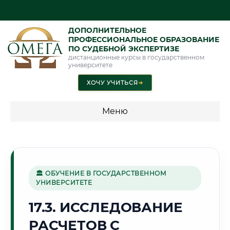
ДОПОЛНИТЕЛЬНОЕ
ПРОФЕССИОНАЛЬНОЕ ОБРАЗОВАНИЕ
ПО СУДЕБНОЙ ЭКСПЕРТИЗЕ
дистанционные курсы в государственном
университете
ХОЧУ УЧИТЬСЯ
➜
Меню
💰 ПРОГРАММЫ И СТОИМОСТЬ
Стоимость по программам обучения "Экспертные
специальности"
🏛 ОБУЧЕНИЕ В ГОСУДАРСТВЕННОМ
УНИВЕРСИТЕТЕ
Стоимость по программам обучения "Судебная экспертиза"
17.3. ИССЛЕДОВАНИЕ
Стоимость по программам обучения "Экспертиза"
РАСЧЕТОВ С