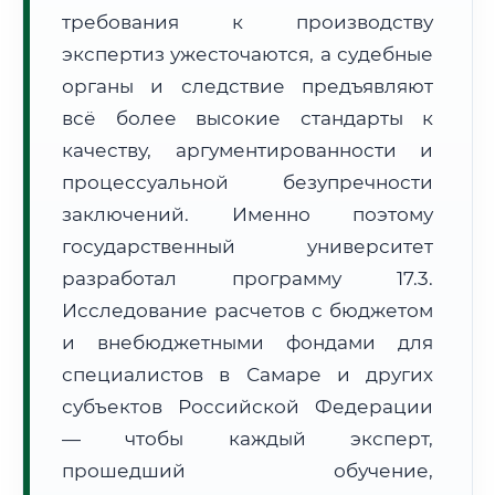
требования к производству
Формат учебы:
Дистанционно
экспертиз ужесточаются, а судебные
🗺️ Зона обслуживания: г. Самара
органы и следствие предъявляют
всё более высокие стандарты к
качеству, аргументированности и
процессуальной безупречности
заключений. Именно поэтому
государственный университет
🚚
Расчет логистики оригиналов:
• Маршрут транзита:
~2 127 км
разработал программу 17.3.
• Экспресс-доставка СДЭК / Почтой:
3–5 рабочих дней
Исследование расчетов с бюджетом
📜 Документы и аккредитация
и внебюджетными фондами для
ФИС ФРДО
специалистов в Самаре и других
субъектов Российской Федерации
— чтобы каждый эксперт,
🔍
Нажмите на документ для увеличения и просмотра
прошедший обучение,