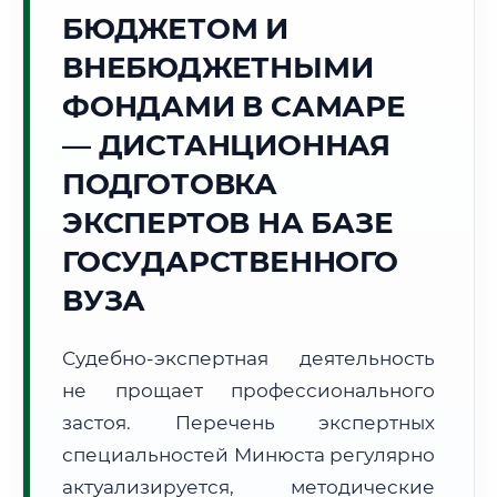
БЮДЖЕТОМ И
🌉
ВНЕБЮДЖЕТНЫМИ
Г. САМАРА
ФОНДАМИ В САМАРЕ
Точное местное время:
03:55:15
— ДИСТАНЦИОННАЯ
ПОДГОТОВКА
Пятница, 7 Августа
2026 г.
ЭКСПЕРТОВ НА БАЗЕ
+22°C
Погода в г. Самара:
🌤️
,
Преимущественно ясно
ГОСУДАРСТВЕННОГО
🌅 Восход:
05:06
🌇 Закат:
20:24
ВУЗА
Световой день:
15 ч. 18 мин.
Судебно-экспертная деятельность
📍 Региональная справка
г. Самара
не прощает профессионального
Субъект:
Самарская область
застоя. Перечень экспертных
Тел. код:
+7 (846)
специальностей Минюста регулярно
Почтовые индексы:
443000–443999
актуализируется, методические
Часовой пояс:
МСК+1 (UTC+4)