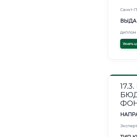
Санкт-П
ВЫДА
диплом 
Узнать ц
17.
БЮ
ФО
НАПР
Эксперт