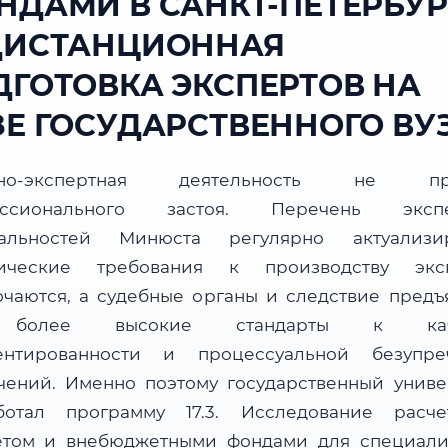
НДАМИ В САНКТ-ПЕТЕРБУР
ДИСТАНЦИОННАЯ
ДГОТОВКА ЭКСПЕРТОВ НА
ЗЕ ГОСУДАРСТВЕННОГО ВУ
бно-экспертная деятельность не пр
ессионального застоя. Перечень экспе
альностей Минюста регулярно актуализир
ические требования к производству экс
очаются, а судебные органы и следствие предъ
более высокие стандарты к каче
ентированности и процессуальной безупре
чений. Именно поэтому государственный униве
ботал программу 17.3. Исследование расч
том и внебюджетными фондами для специали