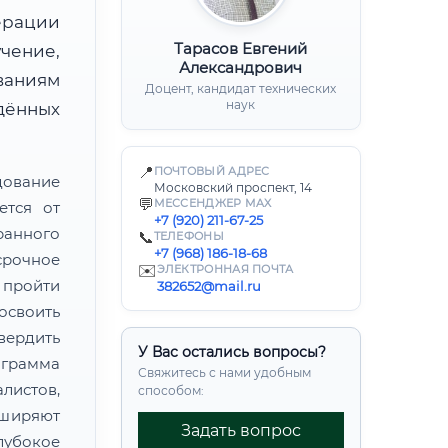
ерации
Тарасов Евгений
ение,
Александрович
ваниям
Доцент, кандидат технических
наук
дённых
📍
ПОЧТОВЫЙ АДРЕС
дование
Московский проспект, 14
💬
МЕССЕНДЖЕР MAX
ется от
+7 (920) 211-67-25
ранного
📞
ТЕЛЕФОНЫ
+7 (968) 186-18-68
рочное
✉️
ЭЛЕКТРОННАЯ ПОЧТА
пройти
382652@mail.ru
своить
ердить
У Вас остались вопросы?
грамма
Свяжитесь с нами удобным
листов,
способом:
сширяют
Задать вопрос
лубокое