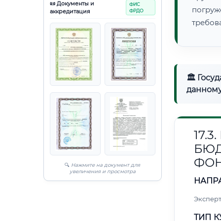
📜 Документы и
ФИС
погруж
аккредитация
ФРДО
требов
🏛 Госу
данному
17.
БЮ
ФО
🔍
Нажмите на документ для
увеличения и просмотра
НАПР
Эксперт
ТИП К