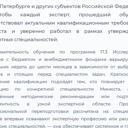
-Петербурге и других субъектов Российской Фед
обы каждый эксперт, прошедший обуч
етствовал актуальным квалификационным требо
та и уверенно работал в рамках утверж
ртных специальностей.
жительность обучения по программе 17.3. Иссле
ов с бюджетом и внебюджетными фондами варьиру
ьких недель до шести месяцев в зависимости от выб
та и стоящих перед специалистом задач. Краткос
ение квалификации подойдёт тем, кто планирует 
тацию по конкретной специальности Минюста, о
лённые методические рекомендации или подтв
тентность в узкой экспертной области. Про
сиональной переподготовки рассчитана на специа
е впервые осваивают экспертную профессию или ра
воих специальностей, — она обеспечивает системное и г