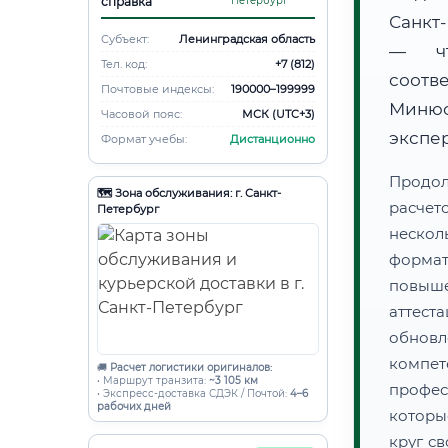
справка
Петербург
Санкт
Субъект:
Ленинградская область
— чт
Тел. код:
+7 (812)
соотв
Почтовые индексы:
190000–199999
Минюс
Часовой пояс:
МСК (UTC+3)
экспе
Формат учебы:
Дистанционно
Продол
🗺️ Зона обслуживания: г. Санкт-
расчет
Петербург
нескол
форма
повыш
аттес
обнов
компе
🚚
Расчет логистики оригиналов:
• Маршрут транзита:
~3 105 км
профес
• Экспресс-доставка СДЭК / Почтой:
4–6
рабочих дней
которы
круг с