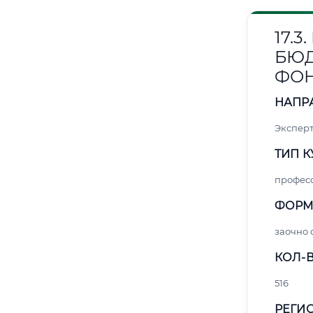
17.
БЮ
ФО
НАПР
Эксперт
ТИП К
профес
ФОРМ
заочно
КОЛ-В
516
РЕГИО