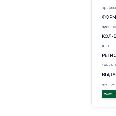
профес
ФОРМ
дистан
КОЛ-В
1010
РЕГИО
Санкт-П
ВЫДА
диплом 
Узнать ц