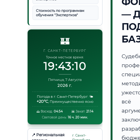
ФО
Стоимость по программам
— 
обучения "Экспертиза"
ПО
БА
🏰
Г. САНКТ-ПЕТЕРБУРГ
Суде
Точное местное время:
19:43:11
проф
специ
Пятница, 7 Августа
метод
2026 г.
ужест
Погода в г. Санкт-Петербург:
🌤️
всё 
+20°C
,
Преимущественно ясно
аргум
🌅 Восход:
04:54
🌇 Закат:
21:14
Световой день:
16 ч. 20 мин.
заклю
разра
📍 Региональная
г. Санкт-
бюдже