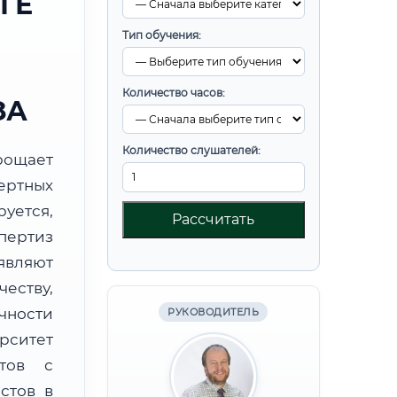
ГЕ
Тип обучения:
Количество часов:
ЗА
Количество слушателей:
ощает
ртных
уется,
Рассчитать
пертиз
являют
ству,
чности
РУКОВОДИТЕЛЬ
рситет
етов с
стов в