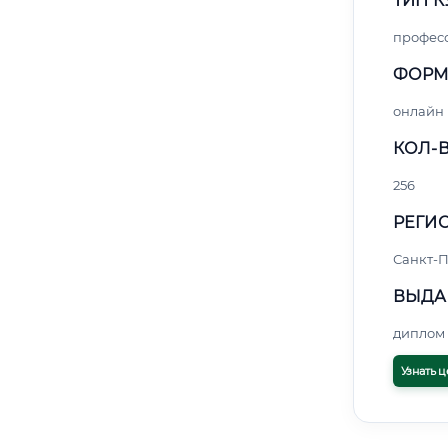
ТИП К
профес
ФОРМ
онлайн
КОЛ-В
256
РЕГИО
Санкт-П
ВЫДА
диплом 
Узнать ц