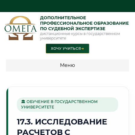
ДОПОЛНИТЕЛЬНОЕ
ПРОФЕССИОНАЛЬНОЕ ОБРАЗОВАНИЕ
ПО СУДЕБНОЙ ЭКСПЕРТИЗЕ
дистанционные курсы в государственном
университете
ХОЧУ УЧИТЬСЯ
➜
Меню
💰 ПРОГРАММЫ И СТОИМОСТЬ
Стоимость по программам обучения "Экспертные
специальности"
🏛 ОБУЧЕНИЕ В ГОСУДАРСТВЕННОМ
УНИВЕРСИТЕТЕ
Стоимость по программам обучения "Судебная экспертиза"
17.3. ИССЛЕДОВАНИЕ
Стоимость по программам обучения "Экспертиза"
РАСЧЕТОВ С