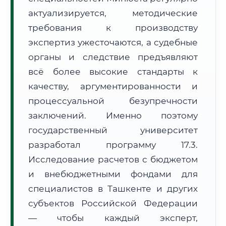
Формат учебы:
Дистанционно
актуализируется, методические
требования к производству
🗺️ Зона обслуживания: г. Ташкент
экспертиз ужесточаются, а судебные
органы и следствие предъявляют
всё более высокие стандарты к
качеству, аргументированности и
процессуальной безупречности
заключений. Именно поэтому
🚚
Расчет логистики оригиналов:
• Маршрут транзита:
~1 832 км
государственный университет
• Экспресс-доставка СДЭК / Почтой:
3–5 рабочих дней
разработал программу 17.3.
📜 Документы и аккредитация
ФИС ФРДО
Исследование расчетов с бюджетом
и внебюджетными фондами для
специалистов в Ташкенте и других
субъектов Российской Федерации
🔍
Нажмите на документ для увеличения и просмотра
— чтобы каждый эксперт,