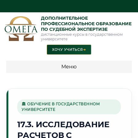
ДОПОЛНИТЕЛЬНОЕ
ПРОФЕССИОНАЛЬНОЕ ОБРАЗОВАНИЕ
ПО СУДЕБНОЙ ЭКСПЕРТИЗЕ
дистанционные курсы в государственном
университете
ХОЧУ УЧИТЬСЯ
➜
Меню
💰 ПРОГРАММЫ И СТОИМОСТЬ
Стоимость по программам обучения "Экспертные
специальности"
🏛 ОБУЧЕНИЕ В ГОСУДАРСТВЕННОМ
УНИВЕРСИТЕТЕ
Стоимость по программам обучения "Судебная экспертиза"
17.3. ИССЛЕДОВАНИЕ
Стоимость по программам обучения "Экспертиза"
РАСЧЕТОВ С