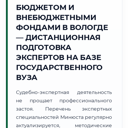
БЮДЖЕТОМ И
❄️
ВНЕБЮДЖЕТНЫМИ
Г. ВОЛОГДА
ФОНДАМИ В ВОЛОГДЕ
Точное местное время:
15:07:12
— ДИСТАНЦИОННАЯ
ПОДГОТОВКА
Воскресенье, 9 Августа
2026 г.
ЭКСПЕРТОВ НА БАЗЕ
+21°C
Погода в г. Вологда:
⛅
,
Переменная облачность
ГОСУДАРСТВЕННОГО
🌅 Восход:
04:24
🌇 Закат:
20:27
ВУЗА
Световой день:
16 ч. 3 мин.
Судебно-экспертная деятельность
📍 Региональная справка
г. Вологда
не прощает профессионального
Субъект:
Вологодская область
застоя. Перечень экспертных
Тел. код:
+7 (8172)
специальностей Минюста регулярно
Почтовые индексы:
160000–160999
актуализируется, методические
Часовой пояс:
МСК (UTC+3)