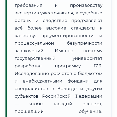
требования к производству
Формат учебы:
Дистанционно
экспертиз ужесточаются, а судебные
🗺️ Зона обслуживания: г. Вологда
органы и следствие предъявляют
всё более высокие стандарты к
качеству, аргументированности и
процессуальной безупречности
заключений. Именно поэтому
государственный университет
🚚
Расчет логистики оригиналов:
• Маршрут транзита:
~2 592 км
разработал программу 17.3.
• Экспресс-доставка СДЭК / Почтой:
4–6 рабочих дней
Исследование расчетов с бюджетом
📜 Документы и аккредитация
и внебюджетными фондами для
ФИС ФРДО
специалистов в Вологде и других
субъектов Российской Федерации
— чтобы каждый эксперт,
🔍
Нажмите на документ для увеличения и просмотра
прошедший обучение,