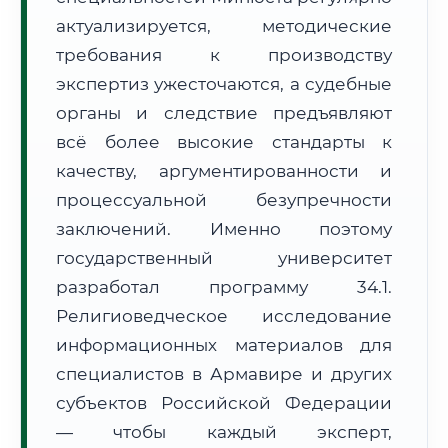
Формат учебы:
Дистанционно
актуализируется, методические
требования к производству
🗺️ Зона обслуживания: г. Армавир
экспертиз ужесточаются, а судебные
органы и следствие предъявляют
всё более высокие стандарты к
качеству, аргументированности и
процессуальной безупречности
заключений. Именно поэтому
🚚
Расчет логистики оригиналов:
• Маршрут транзита:
~3 134 км
государственный университет
• Экспресс-доставка СДЭК / Почтой:
4–6 рабочих дней
разработал программу 34.1.
📜 Документы и аккредитация
ФИС ФРДО
Религиоведческое исследование
информационных материалов для
специалистов в Армавире и других
субъектов Российской Федерации
🔍
Нажмите на документ для увеличения и просмотра
— чтобы каждый эксперт,