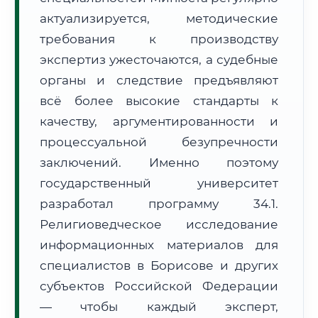
Формат учебы:
Дистанционно
актуализируется, методические
требования к производству
🗺️ Зона обслуживания: г. Борисов
экспертиз ужесточаются, а судебные
органы и следствие предъявляют
всё более высокие стандарты к
качеству, аргументированности и
процессуальной безупречности
заключений. Именно поэтому
🚚
Расчет логистики оригиналов:
• Маршрут транзита:
~3 414 км
государственный университет
• Экспресс-доставка СДЭК / Почтой:
5–7 рабочих дней
разработал программу 34.1.
📜 Документы и аккредитация
ФИС ФРДО
Религиоведческое исследование
информационных материалов для
специалистов в Борисове и других
субъектов Российской Федерации
🔍
Нажмите на документ для увеличения и просмотра
— чтобы каждый эксперт,