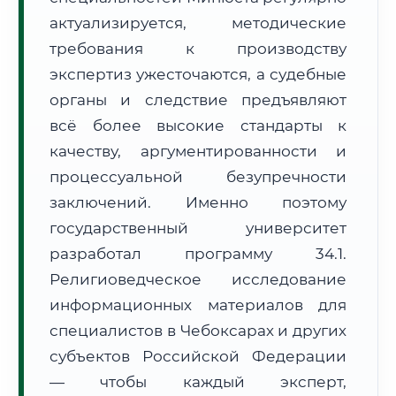
Формат учебы:
Дистанционно
актуализируется, методические
требования к производству
🗺️ Зона обслуживания: г. Чебоксары
экспертиз ужесточаются, а судебные
органы и следствие предъявляют
всё более высокие стандарты к
качеству, аргументированности и
процессуальной безупречности
заключений. Именно поэтому
🚚
Расчет логистики оригиналов:
• Маршрут транзита:
~2 221 км
государственный университет
• Экспресс-доставка СДЭК / Почтой:
3–5 рабочих дней
разработал программу 34.1.
📜 Документы и аккредитация
ФИС ФРДО
Религиоведческое исследование
информационных материалов для
специалистов в Чебоксарах и других
субъектов Российской Федерации
🔍
Нажмите на документ для увеличения и просмотра
— чтобы каждый эксперт,