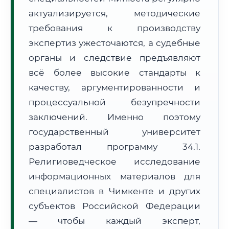
актуализируется, методические
📜 Документы и аккредитация
ФИС ФРДО
требования к производству
экспертиз ужесточаются, а судебные
органы и следствие предъявляют
🔍
Нажмите на документ для увеличения и просмотра
всё более высокие стандарты к
качеству, аргументированности и
процессуальной безупречности
заключений. Именно поэтому
государственный университет
разработал программу 34.1.
Религиоведческое исследование
информационных материалов для
специалистов в Чимкенте и других
субъектов Российской Федерации
— чтобы каждый эксперт,