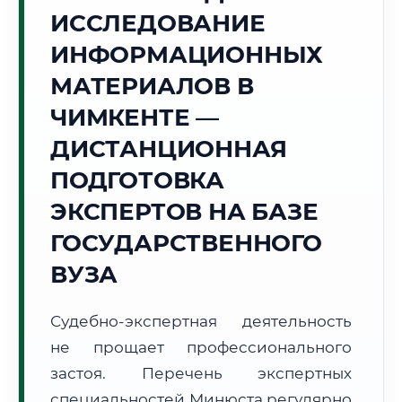
ИССЛЕДОВАНИЕ
🌸
ИНФОРМАЦИОННЫХ
Г. ЧИМКЕНТ
МАТЕРИАЛОВ В
Точное местное время:
22:17:06
ЧИМКЕНТЕ —
ДИСТАНЦИОННАЯ
Воскресенье, 9 Августа
2026 г.
ПОДГОТОВКА
🌅 Восход:
--:--
🌇 Закат:
--:--
ЭКСПЕРТОВ НА БАЗЕ
Световой день:
--
ГОСУДАРСТВЕННОГО
📍 Региональная справка
г. Чимкент
ВУЗА
Субъект:
Республика Казахстан
Судебно-экспертная деятельность
Тел. код:
+7 (7252)
Почтовые индексы:
160000–160025
не прощает профессионального
Часовой пояс:
UTC+5
застоя. Перечень экспертных
Формат учебы:
Дистанционно
специальностей Минюста регулярно