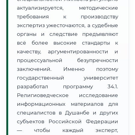
Формат учебы:
Дистанционно
актуализируется, методические
требования к производству
🗺️ Зона обслуживания: г. Душанбе
экспертиз ужесточаются, а судебные
органы и следствие предъявляют
всё более высокие стандарты к
качеству, аргументированности и
процессуальной безупречности
заключений. Именно поэтому
🚚
Расчет логистики оригиналов:
• Маршрут транзита:
~2 119 км
государственный университет
• Экспресс-доставка СДЭК / Почтой:
3–5 рабочих дней
разработал программу 34.1.
📜 Документы и аккредитация
ФИС ФРДО
Религиоведческое исследование
информационных материалов для
специалистов в Душанбе и других
субъектов Российской Федерации
🔍
Нажмите на документ для увеличения и просмотра
— чтобы каждый эксперт,