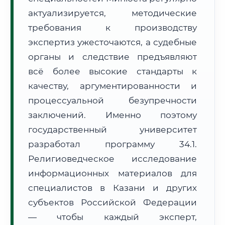
Формат учебы:
Дистанционно
актуализируется, методические
требования к производству
🗺️ Зона обслуживания: г. Казань
экспертиз ужесточаются, а судебные
органы и следствие предъявляют
всё более высокие стандарты к
качеству, аргументированности и
процессуальной безупречности
заключений. Именно поэтому
🚚
Расчет логистики оригиналов:
• Маршрут транзита:
~2 115 км
государственный университет
• Экспресс-доставка СДЭК / Почтой:
3–5 рабочих дней
разработал программу 34.1.
📜 Документы и аккредитация
ФИС ФРДО
Религиоведческое исследование
информационных материалов для
специалистов в Казани и других
субъектов Российской Федерации
🔍
Нажмите на документ для увеличения и просмотра
— чтобы каждый эксперт,