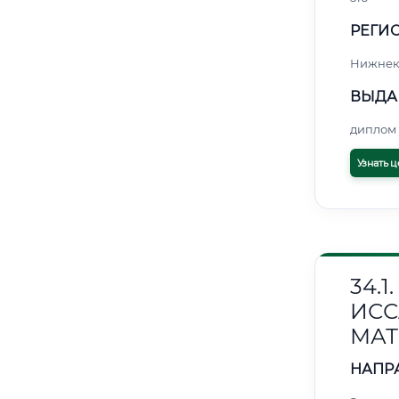
РЕГИО
Нижнек
ВЫДА
диплом 
Узнать ц
34.
ИС
МАТ
НАПР