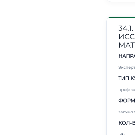
34.
ИС
МАТ
НАПР
Эксперт
ТИП К
профес
ФОРМ
заочно 
КОЛ-В
516