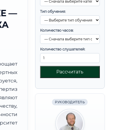
Е —
Тип обучения:
КА
Количество часов:
Количество слушателей:
ощает
Рассчитать
ртных
уется,
пертиз
являют
РУКОВОДИТЕЛЬ
ству,
чности
рситет