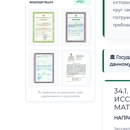
которы
аккредитация
ФРДО
круг с
погруж
требов
🏛 Госу
данному
34.
🔍
Нажмите на документ для
увеличения и просмотра
ИС
МАТ
НАПР
Эксперт