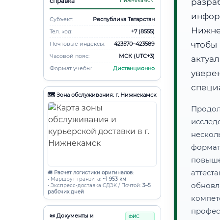
справка
Нижнекамск
разра
инфо
Субъект:
Республика Татарстан
Нижне
Тел. код:
+7 (8555)
чтобы
Почтовые индексы:
423570–423589
Часовой пояс:
МСК (UTC+3)
актуа
Формат учебы:
Дистанционно
увере
специ
🗺️ Зона обслуживания: г. Нижнекамск
Продол
иссле
нескол
форма
повыш
аттес
🚚
Расчет логистики оригиналов:
• Маршрут транзита:
~1 953 км
обнов
• Экспресс-доставка СДЭК / Почтой:
3–5
рабочих дней
компе
профес
📜 Документы и
ФИС