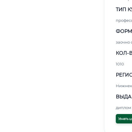
ТИП К
профес
ФОРМ
заочно 
КОЛ-В
1010
РЕГИО
Нижнек
ВЫДА
диплом 
Узнать ц