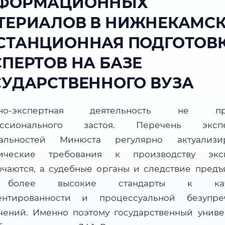
ФОРМАЦИОННЫХ
ТЕРИАЛОВ В НИЖНЕКАМСК
СТАНЦИОННАЯ ПОДГОТОВ
СПЕРТОВ НА БАЗЕ
СУДАРСТВЕННОГО ВУЗА
бно-экспертная деятельность не пр
ессионального застоя. Перечень экспе
альностей Минюста регулярно актуализир
ические требования к производству экс
очаются, а судебные органы и следствие предъ
более высокие стандарты к каче
ентированности и процессуальной безупре
чений. Именно поэтому государственный униве