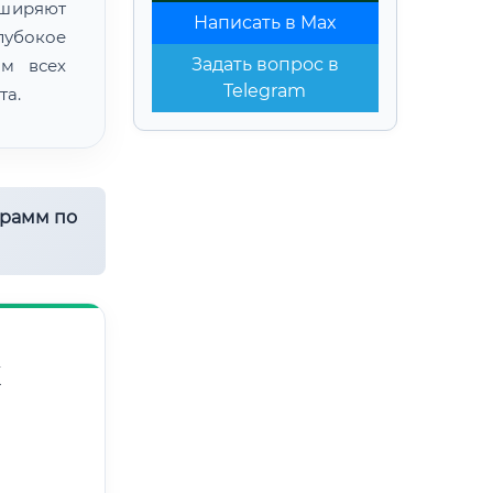
сширяют
Написать в Max
лубокое
Задать вопрос в
ом всех
Telegram
та.
грамм по
Х