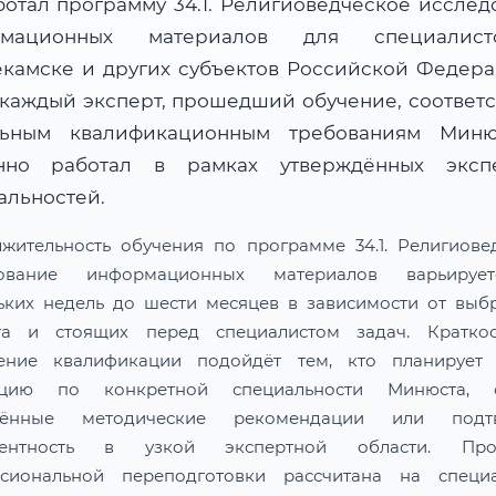
ботал программу 34.1. Религиоведческое исслед
рмационных материалов для специалис
камске и других субъектов Российской Федер
 каждый эксперт, прошедший обучение, соответс
льным квалификационным требованиям Мин
нно работал в рамках утверждённых эксп
альностей.
жительность обучения по программе 34.1. Религиове
дование информационных материалов варьируе
ьких недель до шести месяцев в зависимости от выб
та и стоящих перед специалистом задач. Краткос
ение квалификации подойдёт тем, кто планирует 
тацию по конкретной специальности Минюста, о
лённые методические рекомендации или подтв
тентность в узкой экспертной области. Про
сиональной переподготовки рассчитана на специа