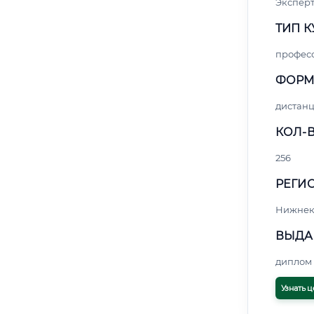
Эксперт
ТИП К
профес
ФОРМ
дистан
КОЛ-В
256
РЕГИО
Нижнек
ВЫДА
диплом 
Узнать ц