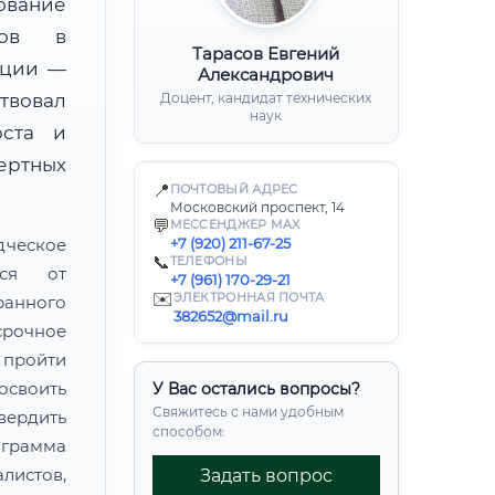
ование
тов в
Тарасов Евгений
ации —
Александрович
твовал
Доцент, кандидат технических
наук
юста и
ертных
📍
ПОЧТОВЫЙ АДРЕС
Московский проспект, 14
💬
МЕССЕНДЖЕР MAX
дческое
+7 (920) 211-67-25
📞
ТЕЛЕФОНЫ
тся от
+7 (961) 170-29-21
✉️
ЭЛЕКТРОННАЯ ПОЧТА
ранного
382652@mail.ru
рочное
пройти
своить
У Вас остались вопросы?
Свяжитесь с нами удобным
ердить
способом:
грамма
листов,
Задать вопрос