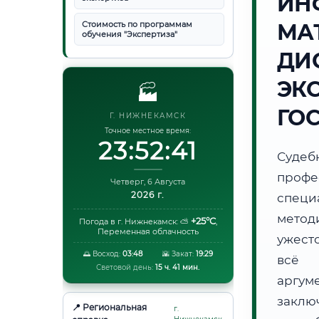
ИН
Стоимость по программам
МА
обучения "Экспертиза"
ДИ
ЭК
🏭
ГО
Г. НИЖНЕКАМСК
Точное местное время:
23:52:42
Суде
проф
Четверг, 6 Августа
2026 г.
специ
метод
+25°C
Погода в г. Нижнекамск:
⛅
,
Переменная облачность
ужест
🌅 Восход:
03:48
🌇 Закат:
19:29
всё 
Световой день:
15 ч. 41 мин.
аргум
заклю
📍 Региональная
г.