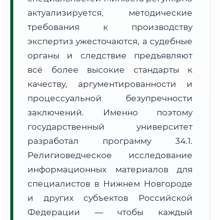
Формат учебы:
Дистанционно
актуализируется, методические
требования к производству
🗺️ Зона обслуживания: г. Нижний Новгород
экспертиз ужесточаются, а судебные
органы и следствие предъявляют
всё более высокие стандарты к
качеству, аргументированности и
процессуальной безупречности
заключений. Именно поэтому
🚚
Расчет логистики оригиналов:
• Маршрут транзита:
~2 412 км
государственный университет
• Экспресс-доставка СДЭК / Почтой:
3–5 рабочих дней
разработал программу 34.1.
📜 Документы и аккредитация
ФИС ФРДО
Религиоведческое исследование
информационных материалов для
специалистов в Нижнем Новгороде
и других субъектов Российской
🔍
Нажмите на документ для увеличения и просмотра
Федерации — чтобы каждый