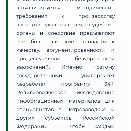
Формат учебы:
Дистанционно
актуализируется, методические
требования к производству
🗺️ Зона обслуживания: г. Петрозаводск
экспертиз ужесточаются, а судебные
органы и следствие предъявляют
всё более высокие стандарты к
качеству, аргументированности и
процессуальной безупречности
заключений. Именно поэтому
🚚
Расчет логистики оригиналов:
• Маршрут транзита:
~2 853 км
государственный университет
• Экспресс-доставка СДЭК / Почтой:
4–6 рабочих дней
разработал программу 34.1.
📜 Документы и аккредитация
ФИС ФРДО
Религиоведческое исследование
информационных материалов для
специалистов в Петрозаводске и
других субъектов Российской
🔍
Нажмите на документ для увеличения и просмотра
Федерации — чтобы каждый