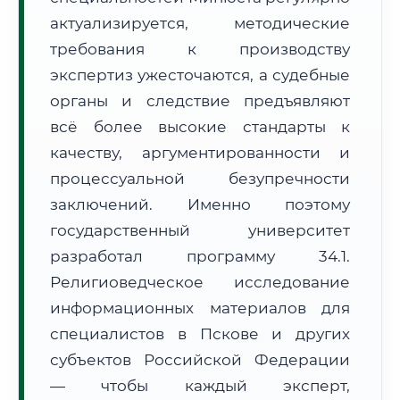
Формат учебы:
Дистанционно
актуализируется, методические
требования к производству
🗺️ Зона обслуживания: г. Псков
экспертиз ужесточаются, а судебные
органы и следствие предъявляют
всё более высокие стандарты к
качеству, аргументированности и
процессуальной безупречности
заключений. Именно поэтому
🚚
Расчет логистики оригиналов:
• Маршрут транзита:
~3 279 км
государственный университет
• Экспресс-доставка СДЭК / Почтой:
5–7 рабочих дней
разработал программу 34.1.
📜 Документы и аккредитация
ФИС ФРДО
Религиоведческое исследование
информационных материалов для
специалистов в Пскове и других
субъектов Российской Федерации
🔍
Нажмите на документ для увеличения и просмотра
— чтобы каждый эксперт,