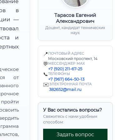
ование
тов в
Тарасов Евгений
ации —
Александрович
твовал
Доцент, кандидат технических
наук
юста и
ертных
📍
ПОЧТОВЫЙ АДРЕС
Московский проспект, 14
💬
МЕССЕНДЖЕР MAX
дческое
+7 (920) 211-67-25
📞
ТЕЛЕФОНЫ
тся от
+7 (967) 664-50-13
✉️
ЭЛЕКТРОННАЯ ПОЧТА
ранного
382652@mail.ru
рочное
пройти
своить
У Вас остались вопросы?
Свяжитесь с нами удобным
ердить
способом:
грамма
листов,
Задать вопрос