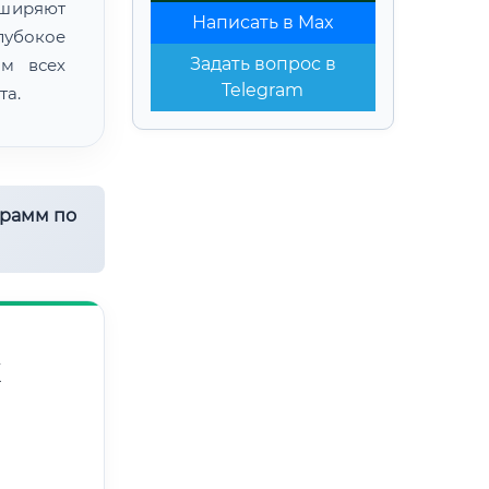
сширяют
Написать в Max
лубокое
Задать вопрос в
ом всех
Telegram
та.
грамм по
Х