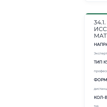
34.
ИС
МАТ
НАПР
Эксперт
ТИП К
профес
ФОРМ
дистан
КОЛ-В
516