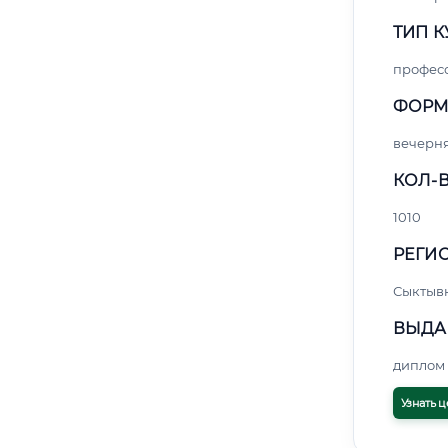
ТИП К
профес
ФОРМ
вечерн
КОЛ-В
1010
РЕГИО
Сыктыв
ВЫДА
диплом 
Узнать ц