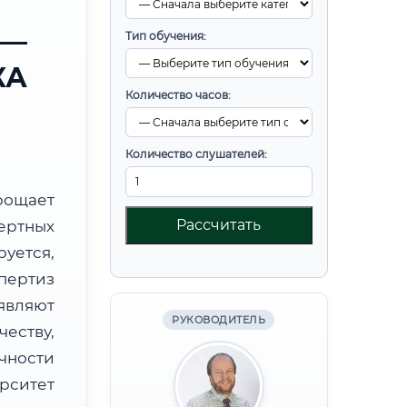
 —
Тип обучения:
КА
Количество часов:
Количество слушателей:
ощает
Рассчитать
ртных
уется,
пертиз
являют
РУКОВОДИТЕЛЬ
ству,
чности
рситет