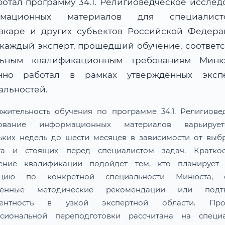
ботал программу 34.1. Религиоведческое исслед
рмационных материалов для специалис
вкаре и других субъектов Российской Федер
 каждый эксперт, прошедший обучение, соответс
льным квалификационным требованиям Мин
нно работал в рамках утверждённых эксп
альностей.
жительность обучения по программе 34.1. Религиове
дование информационных материалов варьируе
ьких недель до шести месяцев в зависимости от выб
та и стоящих перед специалистом задач. Краткос
ение квалификации подойдёт тем, кто планирует 
тацию по конкретной специальности Минюста, о
лённые методические рекомендации или подтв
тентность в узкой экспертной области. Про
сиональной переподготовки рассчитана на специа