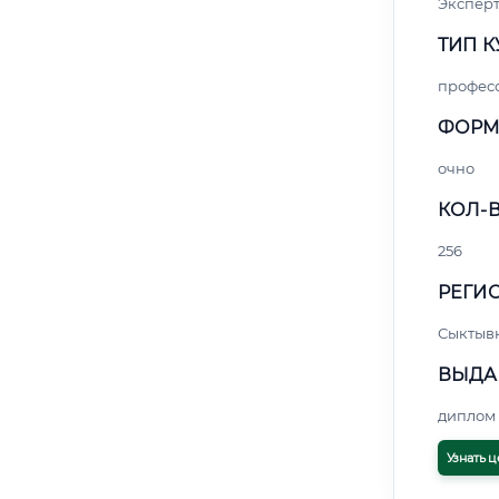
Эксперт
ТИП К
профес
ФОРМ
очно
КОЛ-В
256
РЕГИО
Сыктыв
ВЫДА
диплом 
Узнать ц