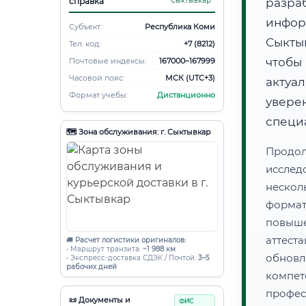
справка
Сыктывкар
разра
инфо
Субъект:
Республика Коми
Сыкты
Тел. код:
+7 (8212)
чтобы
Почтовые индексы:
167000–167999
Часовой пояс:
МСК (UTC+3)
актуа
Формат учебы:
Дистанционно
увере
специ
🗺️ Зона обслуживания: г. Сыктывкар
Продол
иссле
нескол
форма
повыш
аттес
🚚
Расчет логистики оригиналов:
• Маршрут транзита:
~1 988 км
обнов
• Экспресс-доставка СДЭК / Почтой:
3–5
рабочих дней
компе
профес
📜 Документы и
ФИС