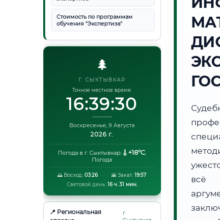
ИН
Стоимость по программам
МА
обучения "Экспертиза"
ДИ
ЭК
🌲
ГО
Г. СЫКТЫВКАР
Точное местное время:
16:39:31
Суде
проф
Воскресенье, 9 Августа
2026 г.
специ
метод
+18°C
Погода в г. Сыктывкар:
🌡️
,
Погода
ужест
🌅 Восход:
03:26
🌇 Закат:
19:57
всё 
Световой день:
16 ч. 31 мин.
аргум
заклю
📍 Региональная
г.