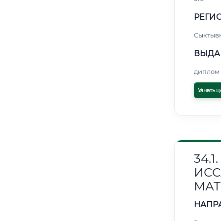
РЕГИО
Сыктыв
ВЫДА
диплом 
Узнать ц
34.
ИС
МАТ
НАПР