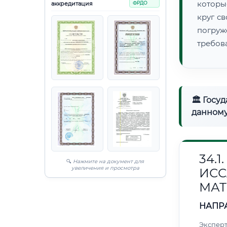
которы
аккредитация
ФРДО
круг с
погруж
требов
🏛 Госу
данному
34.
🔍
Нажмите на документ для
увеличения и просмотра
ИС
МАТ
НАПР
Эксперт