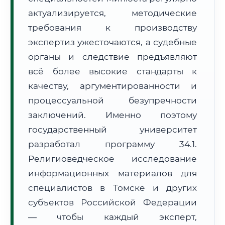
Формат учебы:
Дистанционно
актуализируется, методические
требования к производству
🗺️ Зона обслуживания: г. Томск
экспертиз ужесточаются, а судебные
органы и следствие предъявляют
всё более высокие стандарты к
качеству, аргументированности и
процессуальной безупречности
заключений. Именно поэтому
🚚
Расчет логистики оригиналов:
• Маршрут транзита:
~207 км
государственный университет
• Экспресс-доставка СДЭК / Почтой:
1–2 рабочих дня
разработал программу 34.1.
📜 Документы и аккредитация
ФИС ФРДО
Религиоведческое исследование
информационных материалов для
специалистов в Томске и других
субъектов Российской Федерации
🔍
Нажмите на документ для увеличения и просмотра
— чтобы каждый эксперт,