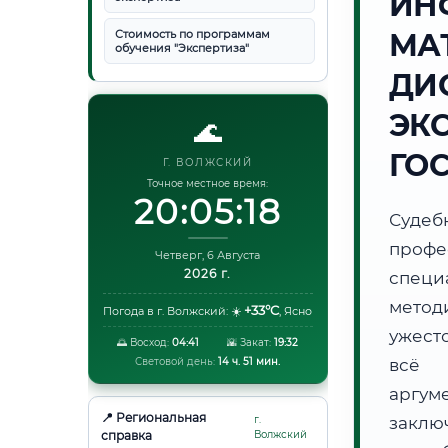
ИН
Стоимость по программам
МА
обучения "Экспертиза"
ДИ
ЭК
🌊
ГО
Г. ВОЛЖСКИЙ
Точное местное время:
20:05:19
Суде
проф
Четверг, 6 Августа
2026 г.
специ
метод
+33°C
Погода в г. Волжский:
☀️
,
Ясно
ужест
🌅 Восход:
04:41
🌇 Закат:
19:32
Световой день:
14 ч. 51 мин.
всё 
аргум
📍 Региональная
г.
заклю
справка
Волжский