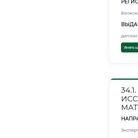
РЕГИО
Волжск
ВЫДА
диплом 
Узнать ц
34.
ИС
МАТ
НАПР
Эксперт