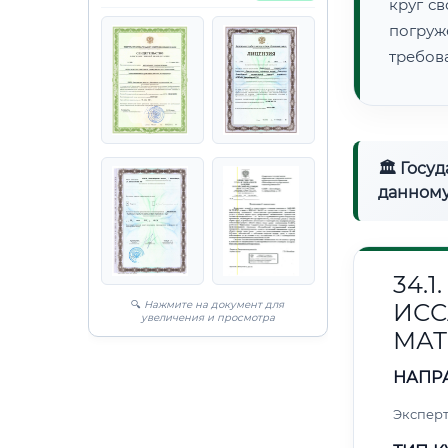
круг с
погруж
требов
🏛 Госу
данному
34.
🔍
Нажмите на документ для
ИС
увеличения и просмотра
МАТ
НАПР
Эксперт