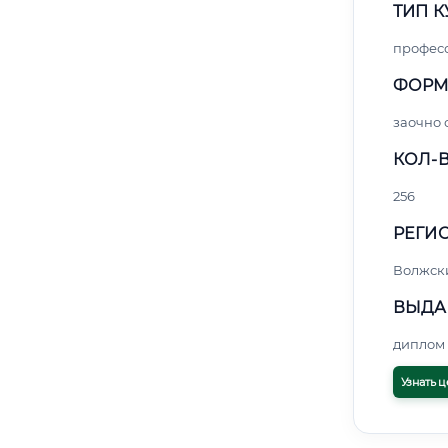
ТИП К
профес
ФОРМ
заочно 
КОЛ-В
256
РЕГИО
Волжск
ВЫДА
диплом 
Узнать ц