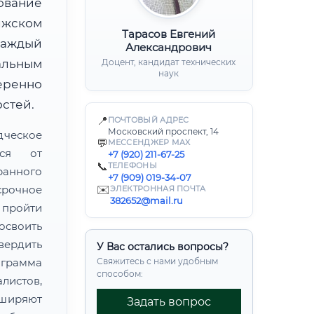
ование
лжском
Тарасов Евгений
каждый
Александрович
альным
Доцент, кандидат технических
наук
ренно
стей.
📍
ПОЧТОВЫЙ АДРЕС
Московский проспект, 14
дческое
💬
МЕССЕНДЖЕР MAX
тся от
+7 (920) 211-67-25
📞
ТЕЛЕФОНЫ
ранного
+7 (909) 019-34-07
рочное
✉️
ЭЛЕКТРОННАЯ ПОЧТА
382652@mail.ru
пройти
своить
ердить
У Вас остались вопросы?
грамма
Свяжитесь с нами удобным
способом:
листов,
сширяют
Задать вопрос