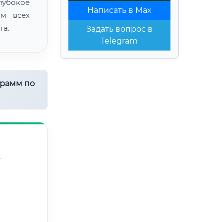
лубокое
Написать в Max
ом всех
та.
Задать вопрос в
Telegram
грамм по
Х