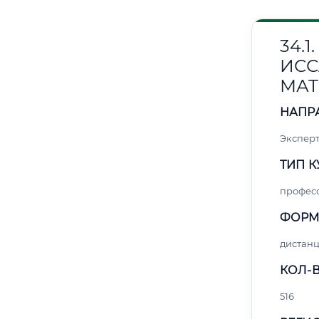
34.
ИС
МАТ
НАПР
Эксперт
ТИП К
профес
ФОРМ
дистан
КОЛ-В
516