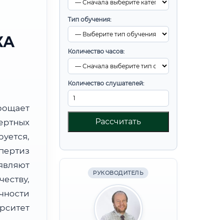
Тип обучения:
КА
Количество часов:
Количество слушателей:
ощает
Рассчитать
ртных
уется,
пертиз
являют
РУКОВОДИТЕЛЬ
ству,
чности
рситет