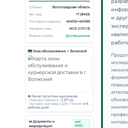
разра
Субъект:
Волгоградская область
инфор
Тел. код:
+7 (8443)
и дру
Почтовые индексы:
404100–404199
экспе
Часовой пояс:
МСК (UTC+3)
квал
Формат учебы:
Дистанционно
работ
🗺️ Зона обслуживания: г. Волжский
Продол
иссле
нескол
форма
повыш
аттес
🚚
Расчет логистики оригиналов:
обнов
• Маршрут транзита:
~2 671 км
• Экспресс-доставка СДЭК / Почтой:
4–6
компе
рабочих дней
профес
которы
📜 Документы и
ФИС
аккредитация
ФРДО