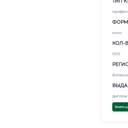
ТИП К
профес
ФОРМ
очно
КОЛ-В
1010
РЕГИО
Волжск
ВЫДА
диплом 
Узнать ц