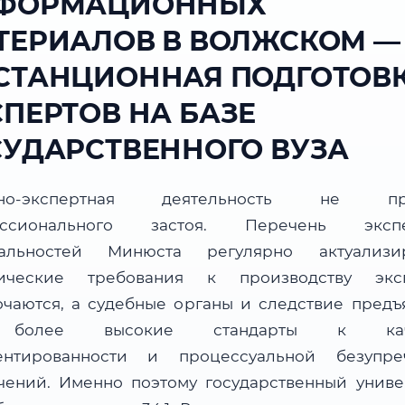
ФОРМАЦИОННЫХ
ТЕРИАЛОВ В ВОЛЖСКОМ —
СТАНЦИОННАЯ ПОДГОТОВ
СПЕРТОВ НА БАЗЕ
СУДАРСТВЕННОГО ВУЗА
бно-экспертная деятельность не пр
ессионального застоя. Перечень экспе
альностей Минюста регулярно актуализир
ические требования к производству экс
очаются, а судебные органы и следствие предъ
более высокие стандарты к каче
ентированности и процессуальной безупре
чений. Именно поэтому государственный униве