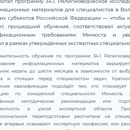
ботал программу 34.1. Религиоведческое исслед
мационных материалов для специалистов в Во
гих субъектов Российской Федерации — чтобы 
рт, прошедший обучение, соответствовал акту
ификационным требованиям Минюста и уве
ал в рамках утверждённых экспертных специально
жительность обучения по программе 34.1. Религиове
дование информационных материалов варьируе
ьких недель до шести месяцев в зависимости от выб
та и стоящих перед специалистом задач. Краткос
ение квалификации подойдёт тем, кто планирует 
тацию по конкретной специальности Минюста, о
лённые методические рекомендации или подтв
тентность в узкой экспертной области. Про
сиональной переподготовки рассчитана на специа
е впервые осваивают экспертную профессию или ра