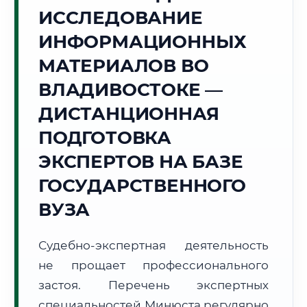
ИССЛЕДОВАНИЕ
⚓
ИНФОРМАЦИОННЫХ
Г. ВЛАДИВОСТОК
МАТЕРИАЛОВ ВО
Точное местное время:
09:40:15
ВЛАДИВОСТОКЕ —
ДИСТАНЦИОННАЯ
Пятница, 7 Августа
2026 г.
ПОДГОТОВКА
🌅 Восход:
--:--
🌇 Закат:
--:--
ЭКСПЕРТОВ НА БАЗЕ
Световой день:
--
ГОСУДАРСТВЕННОГО
📍 Региональная справка
г. Владивосток
ВУЗА
Субъект:
Приморский край
Судебно-экспертная деятельность
Тел. код:
+7 (423)
Почтовые индексы:
690000–690999
не прощает профессионального
Часовой пояс:
МСК+7 (UTC+10)
застоя. Перечень экспертных
Формат учебы:
Дистанционно
специальностей Минюста регулярно