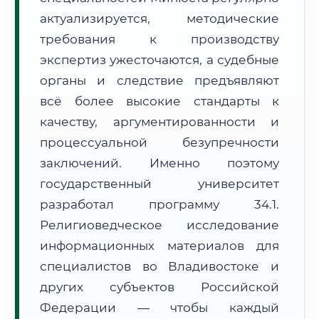
актуализируется, методические
🗺️ Зона обслуживания: г. Владивосток
требования к производству
экспертиз ужесточаются, а судебные
органы и следствие предъявляют
всё более высокие стандарты к
качеству, аргументированности и
🚚
Расчет логистики оригиналов:
процессуальной безупречности
• Маршрут транзита:
~3 714 км
• Экспресс-доставка СДЭК / Почтой:
5–7 рабочих дней
заключений. Именно поэтому
государственный университет
📜 Документы и аккредитация
ФИС ФРДО
разработал программу 34.1.
Религиоведческое исследование
информационных материалов для
🔍
Нажмите на документ для увеличения и просмотра
специалистов во Владивостоке и
других субъектов Российской
Федерации — чтобы каждый