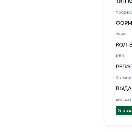
ТИП К
профес
ФОРМ
очно
КОЛ-В
1010
РЕГИО
Актюби
ВЫДА
диплом 
Узнать ц