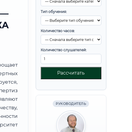
 —
Тип обучения:
КА
Количество часов:
Количество слушателей:
ощает
Рассчитать
ртных
уется,
пертиз
являют
РУКОВОДИТЕЛЬ
ству,
чности
рситет