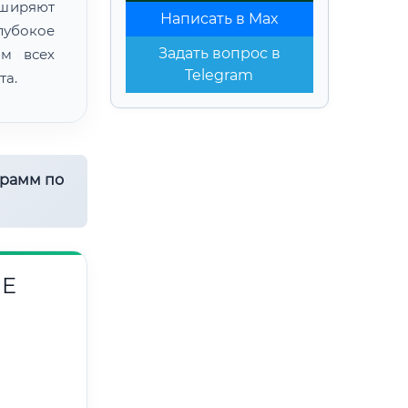
сширяют
Написать в Max
лубокое
Задать вопрос в
ом всех
Telegram
та.
грамм по
ИЕ