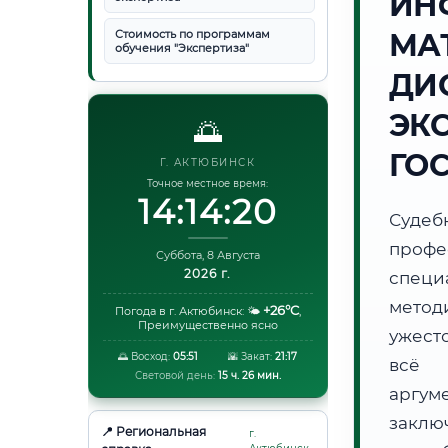
ИН
Стоимость по программам
МА
обучения "Экспертиза"
ДИ
ЭК
🌅
ГО
Г. АКТЮБИНСК
Точное местное время:
14:14:21
Суде
проф
Суббота, 8 Августа
2026 г.
специ
метод
+26°C
Погода в г. Актюбинск:
🌤️
,
Преимущественно ясно
ужест
🌅 Восход:
05:51
🌇 Закат:
21:17
всё 
Световой день:
15 ч. 26 мин.
аргум
заклю
📍 Региональная
г.