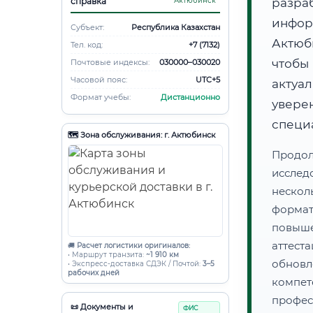
справка
Актюбинск
разра
инфо
Субъект:
Республика Казахстан
Актюб
Тел. код:
+7 (7132)
чтобы
Почтовые индексы:
030000–030020
Часовой пояс:
UTC+5
актуа
Формат учебы:
Дистанционно
увере
специ
🗺️ Зона обслуживания: г. Актюбинск
Продол
иссле
нескол
форма
повыш
аттес
🚚
Расчет логистики оригиналов:
• Маршрут транзита:
~1 910 км
обнов
• Экспресс-доставка СДЭК / Почтой:
3–5
рабочих дней
компе
профес
📜 Документы и
ФИС