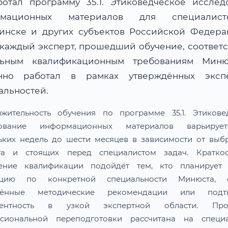
ботал программу 35.1. Этиковедческое исслед
рмационных материалов для специалис
инске и других субъектов Российской Федер
 каждый эксперт, прошедший обучение, соответс
льным квалификационным требованиям Мин
нно работал в рамках утверждённых эксп
альностей.
жительность обучения по программе 35.1. Этикове
дование информационных материалов варьируе
ьких недель до шести месяцев в зависимости от выб
та и стоящих перед специалистом задач. Краткос
ение квалификации подойдёт тем, кто планирует 
тацию по конкретной специальности Минюста, о
лённые методические рекомендации или подтв
тентность в узкой экспертной области. Про
сиональной переподготовки рассчитана на специа