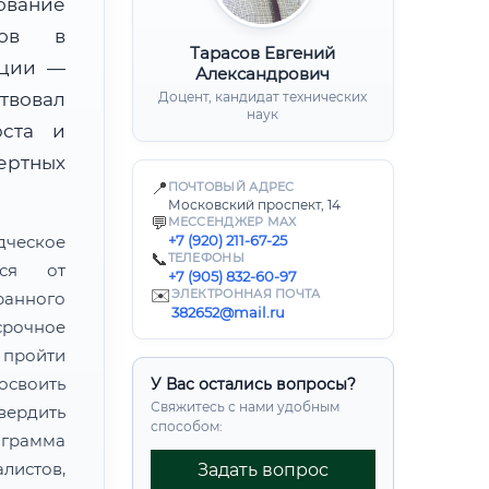
ование
тов в
Тарасов Евгений
ации —
Александрович
твовал
Доцент, кандидат технических
наук
юста и
ертных
📍
ПОЧТОВЫЙ АДРЕС
Московский проспект, 14
💬
МЕССЕНДЖЕР MAX
дческое
+7 (920) 211-67-25
📞
ТЕЛЕФОНЫ
тся от
+7 (905) 832-60-97
✉️
ЭЛЕКТРОННАЯ ПОЧТА
ранного
382652@mail.ru
рочное
пройти
своить
У Вас остались вопросы?
Свяжитесь с нами удобным
ердить
способом:
грамма
листов,
Задать вопрос