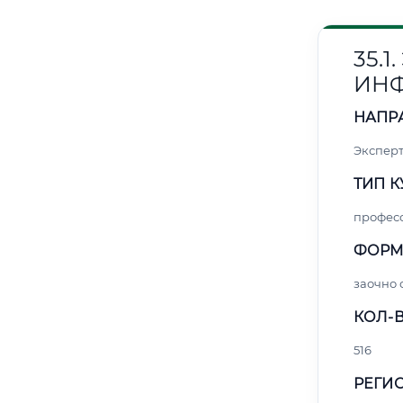
35.
ИН
НАПР
Эксперт
ТИП К
профес
ФОРМ
заочно
КОЛ-В
516
РЕГИО