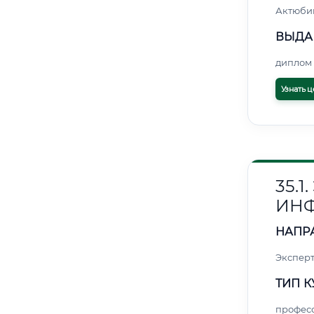
Актюби
ВЫДА
диплом 
Узнать ц
35.
ИН
НАПР
Эксперт
ТИП К
профес