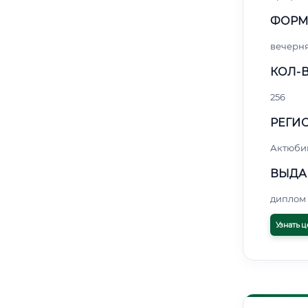
ФОРМ
вечерн
КОЛ-В
256
РЕГИО
Актюби
ВЫДА
диплом 
Узнать ц