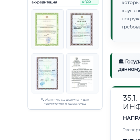
которы
аккредитация
ФРДО
круг с
погруж
требов
🏛 Госу
данному
35.
🔍
Нажмите на документ для
увеличения и просмотра
ИН
НАПР
Эксперт