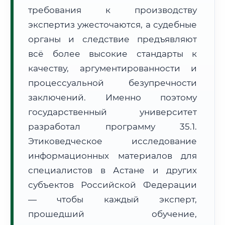
требования к производству
Формат учебы:
Дистанционно
экспертиз ужесточаются, а судебные
🗺️ Зона обслуживания: г. Астана
органы и следствие предъявляют
всё более высокие стандарты к
качеству, аргументированности и
процессуальной безупречности
заключений. Именно поэтому
государственный университет
🚚
Расчет логистики оригиналов:
• Маршрут транзита:
~877 км
разработал программу 35.1.
• Экспресс-доставка СДЭК / Почтой:
1–2 рабочих дня
Этиковедческое исследование
📜 Документы и аккредитация
информационных материалов для
ФИС ФРДО
специалистов в Астане и других
субъектов Российской Федерации
— чтобы каждый эксперт,
🔍
Нажмите на документ для увеличения и просмотра
прошедший обучение,