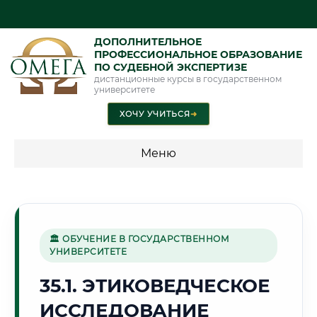
ДОПОЛНИТЕЛЬНОЕ
ПРОФЕССИОНАЛЬНОЕ ОБРАЗОВАНИЕ
ПО СУДЕБНОЙ ЭКСПЕРТИЗЕ
дистанционные курсы в государственном
университете
ХОЧУ УЧИТЬСЯ
➜
Меню
💰 ПРОГРАММЫ И СТОИМОСТЬ
Стоимость по программам обучения "Экспертные
специальности"
🏛 ОБУЧЕНИЕ В ГОСУДАРСТВЕННОМ
УНИВЕРСИТЕТЕ
Стоимость по программам обучения "Судебная экспертиза"
35.1. ЭТИКОВЕДЧЕСКОЕ
Стоимость по программам обучения "Экспертиза"
ИССЛЕДОВАНИЕ