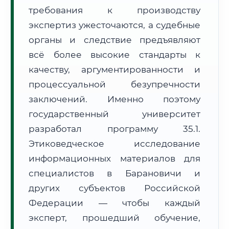
требования к производству
Формат учебы:
Дистанционно
экспертиз ужесточаются, а судебные
🗺️ Зона обслуживания: г. Барановичи
органы и следствие предъявляют
всё более высокие стандарты к
качеству, аргументированности и
процессуальной безупречности
заключений. Именно поэтому
государственный университет
🚚
Расчет логистики оригиналов:
• Маршрут транзита:
~3 615 км
разработал программу 35.1.
• Экспресс-доставка СДЭК / Почтой:
5–7 рабочих дней
Этиковедческое исследование
📜 Документы и аккредитация
информационных материалов для
ФИС ФРДО
специалистов в Барановичи и
других субъектов Российской
Федерации — чтобы каждый
🔍
Нажмите на документ для увеличения и просмотра
эксперт, прошедший обучение,