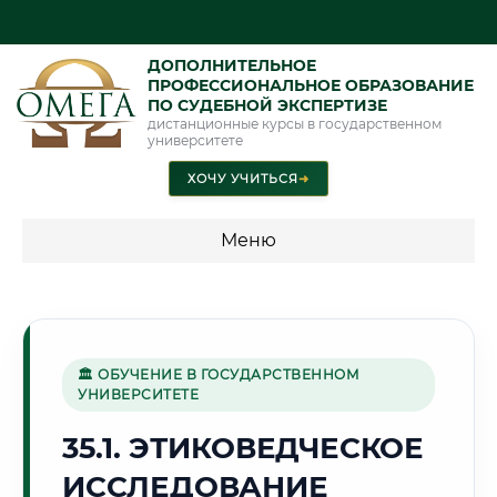
ДОПОЛНИТЕЛЬНОЕ
ПРОФЕССИОНАЛЬНОЕ ОБРАЗОВАНИЕ
ПО СУДЕБНОЙ ЭКСПЕРТИЗЕ
дистанционные курсы в государственном
университете
ХОЧУ УЧИТЬСЯ
➜
Меню
💰 ПРОГРАММЫ И СТОИМОСТЬ
Стоимость по программам обучения "Экспертные
специальности"
🏛 ОБУЧЕНИЕ В ГОСУДАРСТВЕННОМ
УНИВЕРСИТЕТЕ
Стоимость по программам обучения "Судебная экспертиза"
35.1. ЭТИКОВЕДЧЕСКОЕ
Стоимость по программам обучения "Экспертиза"
ИССЛЕДОВАНИЕ