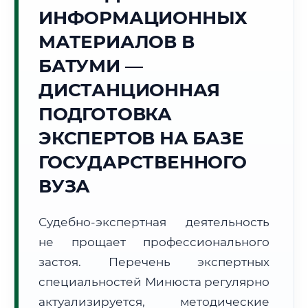
ИНФОРМАЦИОННЫХ
🌊
МАТЕРИАЛОВ В
Г. БАТУМИ
БАТУМИ —
Точное местное время:
02:49:41
ДИСТАНЦИОННАЯ
ПОДГОТОВКА
Суббота, 8 Августа
2026 г.
ЭКСПЕРТОВ НА БАЗЕ
+26°C
Погода в г. Батуми:
☁️
,
Пасмурно
ГОСУДАРСТВЕННОГО
🌅 Восход:
06:13
🌇 Закат:
20:24
ВУЗА
Световой день:
14 ч. 11 мин.
Судебно-экспертная деятельность
📍 Региональная справка
г. Батуми
не прощает профессионального
Субъект:
Грузия
застоя. Перечень экспертных
Тел. код:
+995 (422)
специальностей Минюста регулярно
Почтовые индексы:
6000–6010
актуализируется, методические
Часовой пояс:
UTC+4