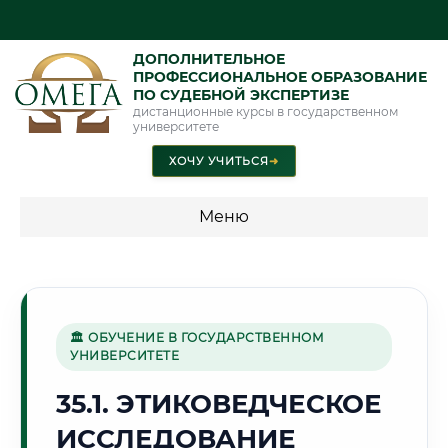
ДОПОЛНИТЕЛЬНОЕ
ПРОФЕССИОНАЛЬНОЕ ОБРАЗОВАНИЕ
ПО СУДЕБНОЙ ЭКСПЕРТИЗЕ
дистанционные курсы в государственном
университете
ХОЧУ УЧИТЬСЯ
➜
Меню
💰 ПРОГРАММЫ И СТОИМОСТЬ
Стоимость по программам обучения "Экспертные
специальности"
🏛 ОБУЧЕНИЕ В ГОСУДАРСТВЕННОМ
УНИВЕРСИТЕТЕ
Стоимость по программам обучения "Судебная экспертиза"
35.1. ЭТИКОВЕДЧЕСКОЕ
Стоимость по программам обучения "Экспертиза"
ИССЛЕДОВАНИЕ