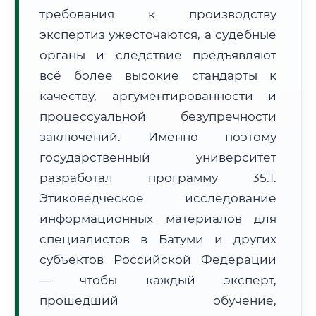
требования к производству
Формат учебы:
Дистанционно
экспертиз ужесточаются, а судебные
🗺️ Зона обслуживания: г. Батуми
органы и следствие предъявляют
всё более высокие стандарты к
качеству, аргументированности и
процессуальной безупречности
заключений. Именно поэтому
государственный университет
🚚
Расчет логистики оригиналов:
• Маршрут транзита:
~3 333 км
разработал программу 35.1.
• Экспресс-доставка СДЭК / Почтой:
5–7 рабочих дней
Этиковедческое исследование
📜 Документы и аккредитация
информационных материалов для
ФИС ФРДО
специалистов в Батуми и других
субъектов Российской Федерации
— чтобы каждый эксперт,
🔍
Нажмите на документ для увеличения и просмотра
прошедший обучение,