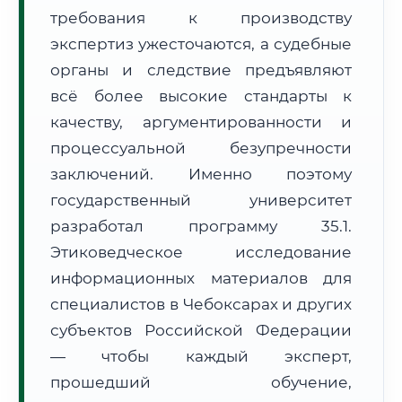
требования к производству
Формат учебы:
Дистанционно
экспертиз ужесточаются, а судебные
🗺️ Зона обслуживания: г. Чебоксары
органы и следствие предъявляют
всё более высокие стандарты к
качеству, аргументированности и
процессуальной безупречности
заключений. Именно поэтому
государственный университет
🚚
Расчет логистики оригиналов:
• Маршрут транзита:
~2 221 км
разработал программу 35.1.
• Экспресс-доставка СДЭК / Почтой:
3–5 рабочих дней
Этиковедческое исследование
📜 Документы и аккредитация
информационных материалов для
ФИС ФРДО
специалистов в Чебоксарах и других
субъектов Российской Федерации
— чтобы каждый эксперт,
🔍
Нажмите на документ для увеличения и просмотра
прошедший обучение,