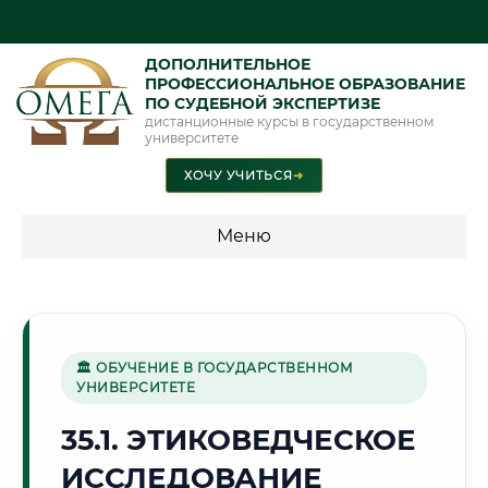
ДОПОЛНИТЕЛЬНОЕ
ПРОФЕССИОНАЛЬНОЕ ОБРАЗОВАНИЕ
ПО СУДЕБНОЙ ЭКСПЕРТИЗЕ
дистанционные курсы в государственном
университете
ХОЧУ УЧИТЬСЯ
➜
Меню
💰 ПРОГРАММЫ И СТОИМОСТЬ
Стоимость по программам обучения "Экспертные
специальности"
🏛 ОБУЧЕНИЕ В ГОСУДАРСТВЕННОМ
УНИВЕРСИТЕТЕ
Стоимость по программам обучения "Судебная экспертиза"
35.1. ЭТИКОВЕДЧЕСКОЕ
Стоимость по программам обучения "Экспертиза"
ИССЛЕДОВАНИЕ