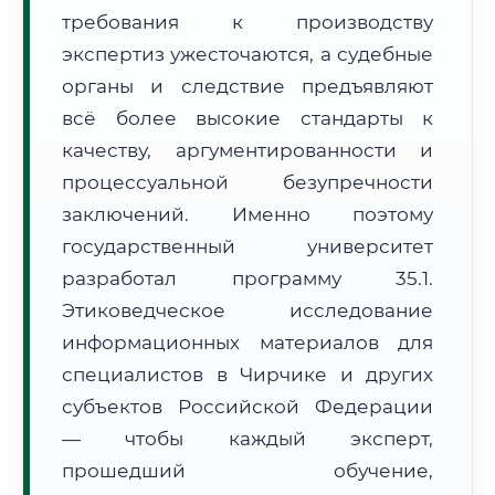
требования к производству
Формат учебы:
Дистанционно
экспертиз ужесточаются, а судебные
🗺️ Зона обслуживания: г. Чирчик
органы и следствие предъявляют
всё более высокие стандарты к
качеству, аргументированности и
процессуальной безупречности
заключений. Именно поэтому
государственный университет
🚚
Расчет логистики оригиналов:
• Маршрут транзита:
~1 797 км
разработал программу 35.1.
• Экспресс-доставка СДЭК / Почтой:
3–4 рабочих дня
Этиковедческое исследование
📜 Документы и аккредитация
информационных материалов для
ФИС ФРДО
специалистов в Чирчике и других
субъектов Российской Федерации
— чтобы каждый эксперт,
🔍
Нажмите на документ для увеличения и просмотра
прошедший обучение,