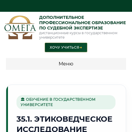
ДОПОЛНИТЕЛЬНОЕ
ПРОФЕССИОНАЛЬНОЕ ОБРАЗОВАНИЕ
ПО СУДЕБНОЙ ЭКСПЕРТИЗЕ
дистанционные курсы в государственном
университете
ХОЧУ УЧИТЬСЯ
➜
Меню
💰 ПРОГРАММЫ И СТОИМОСТЬ
Стоимость по программам обучения "Экспертные
специальности"
🏛 ОБУЧЕНИЕ В ГОСУДАРСТВЕННОМ
УНИВЕРСИТЕТЕ
Стоимость по программам обучения "Судебная экспертиза"
35.1. ЭТИКОВЕДЧЕСКОЕ
Стоимость по программам обучения "Экспертиза"
ИССЛЕДОВАНИЕ