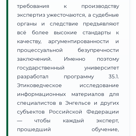
требования к производству
Формат учебы:
Дистанционно
экспертиз ужесточаются, а судебные
🗺️ Зона обслуживания: г. Энгельс
органы и следствие предъявляют
всё более высокие стандарты к
качеству, аргументированности и
процессуальной безупречности
заключений. Именно поэтому
государственный университет
🚚
Расчет логистики оригиналов:
• Маршрут транзита:
~2 452 км
разработал программу 35.1.
• Экспресс-доставка СДЭК / Почтой:
4–6 рабочих дней
Этиковедческое исследование
📜 Документы и аккредитация
информационных материалов для
ФИС ФРДО
специалистов в Энгельсе и других
субъектов Российской Федерации
— чтобы каждый эксперт,
🔍
Нажмите на документ для увеличения и просмотра
прошедший обучение,