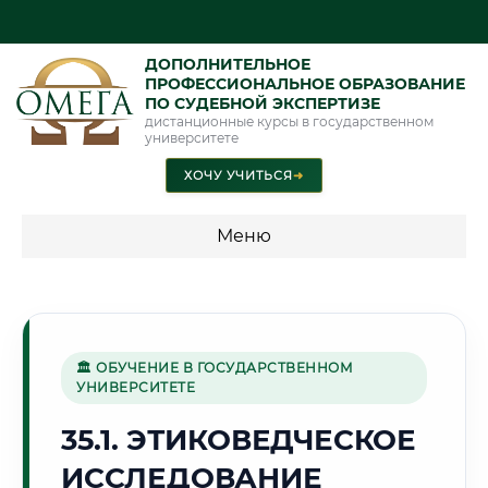
ДОПОЛНИТЕЛЬНОЕ
ПРОФЕССИОНАЛЬНОЕ ОБРАЗОВАНИЕ
ПО СУДЕБНОЙ ЭКСПЕРТИЗЕ
дистанционные курсы в государственном
университете
ХОЧУ УЧИТЬСЯ
➜
Меню
💰 ПРОГРАММЫ И СТОИМОСТЬ
Стоимость по программам обучения "Экспертные
специальности"
🏛 ОБУЧЕНИЕ В ГОСУДАРСТВЕННОМ
УНИВЕРСИТЕТЕ
Стоимость по программам обучения "Судебная экспертиза"
35.1. ЭТИКОВЕДЧЕСКОЕ
Стоимость по программам обучения "Экспертиза"
ИССЛЕДОВАНИЕ