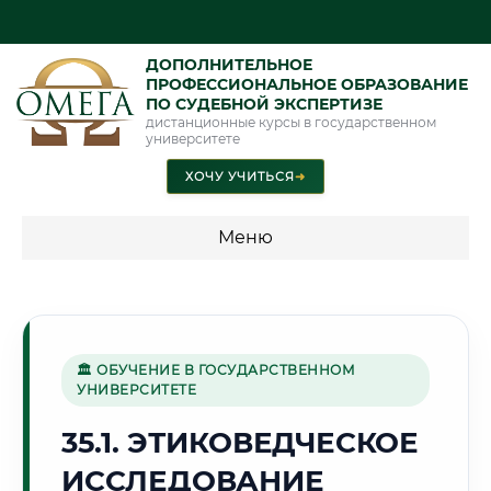
ДОПОЛНИТЕЛЬНОЕ
ПРОФЕССИОНАЛЬНОЕ ОБРАЗОВАНИЕ
ПО СУДЕБНОЙ ЭКСПЕРТИЗЕ
дистанционные курсы в государственном
университете
ХОЧУ УЧИТЬСЯ
➜
Меню
💰 ПРОГРАММЫ И СТОИМОСТЬ
Стоимость по программам обучения "Экспертные
специальности"
🏛 ОБУЧЕНИЕ В ГОСУДАРСТВЕННОМ
УНИВЕРСИТЕТЕ
Стоимость по программам обучения "Судебная экспертиза"
35.1. ЭТИКОВЕДЧЕСКОЕ
Стоимость по программам обучения "Экспертиза"
ИССЛЕДОВАНИЕ