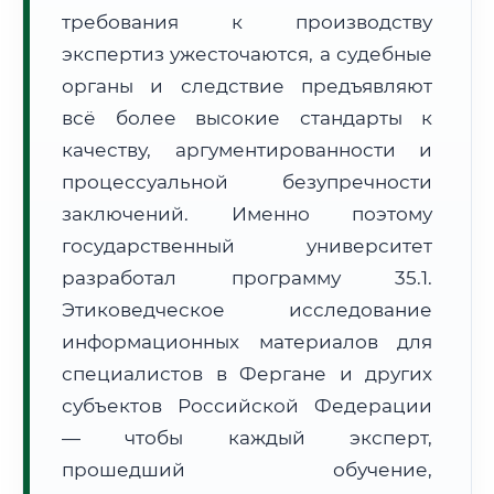
требования к производству
Формат учебы:
Дистанционно
экспертиз ужесточаются, а судебные
🗺️ Зона обслуживания: г. Фергана
органы и следствие предъявляют
всё более высокие стандарты к
качеству, аргументированности и
процессуальной безупречности
заключений. Именно поэтому
государственный университет
🚚
Расчет логистики оригиналов:
• Маршрут транзита:
~1 826 км
разработал программу 35.1.
• Экспресс-доставка СДЭК / Почтой:
3–5 рабочих дней
Этиковедческое исследование
📜 Документы и аккредитация
информационных материалов для
ФИС ФРДО
специалистов в Фергане и других
субъектов Российской Федерации
— чтобы каждый эксперт,
🔍
Нажмите на документ для увеличения и просмотра
прошедший обучение,