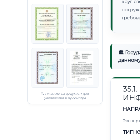
круг с
погруж
требов
🏛 Госу
данному
35.
🔍
Нажмите на документ для
ИН
увеличения и просмотра
НАПР
Эксперт
ТИП К