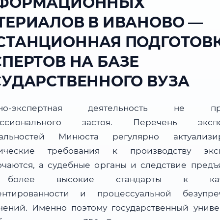
ФОРМАЦИОННЫХ
ТЕРИАЛОВ В ИВАНОВО —
СТАНЦИОННАЯ ПОДГОТОВ
СПЕРТОВ НА БАЗЕ
СУДАРСТВЕННОГО ВУЗА
бно-экспертная деятельность не пр
ессионального застоя. Перечень экспе
альностей Минюста регулярно актуализир
ические требования к производству экс
очаются, а судебные органы и следствие предъ
более высокие стандарты к каче
ентированности и процессуальной безупре
чений. Именно поэтому государственный униве