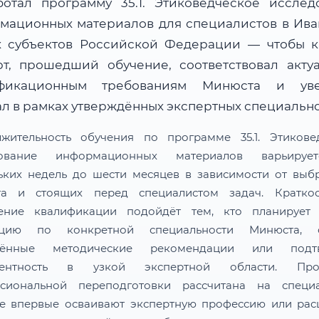
ботал программу 35.1. Этиковедческое исслед
мационных материалов для специалистов в Ива
х субъектов Российской Федерации — чтобы 
рт, прошедший обучение, соответствовал акту
ификационным требованиям Минюста и уве
ал в рамках утверждённых экспертных специально
жительность обучения по программе 35.1. Этикове
дование информационных материалов варьируе
ьких недель до шести месяцев в зависимости от выб
та и стоящих перед специалистом задач. Краткос
ение квалификации подойдёт тем, кто планирует 
тацию по конкретной специальности Минюста, о
лённые методические рекомендации или подтв
тентность в узкой экспертной области. Про
сиональной переподготовки рассчитана на специа
е впервые осваивают экспертную профессию или ра