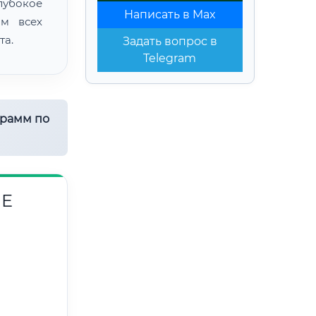
лубокое
Написать в Max
ом всех
та.
Задать вопрос в
Telegram
грамм по
ИЕ