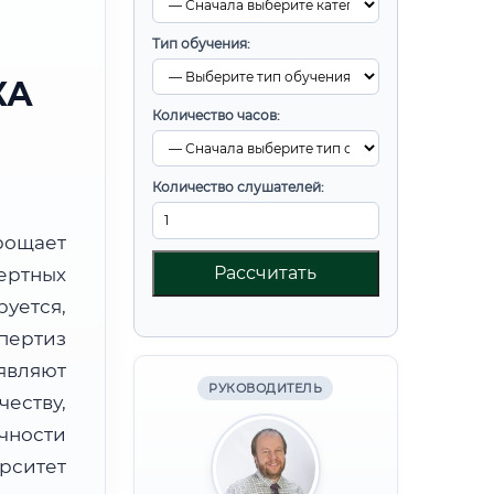
Тип обучения:
КА
Количество часов:
Количество слушателей:
ощает
Рассчитать
ртных
уется,
пертиз
являют
РУКОВОДИТЕЛЬ
ству,
чности
рситет