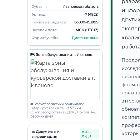
разра
Субъект:
Ивановская область
инфор
Тел. код:
+7 (4932)
други
Почтовые индексы:
153000–153999
экспе
Часовой пояс:
МСК (UTC+3)
квал
Формат учебы:
Дистанционно
работ
🗺️ Зона обслуживания: г. Иваново
Продол
иссле
нескол
форма
повыш
аттес
🚚
Расчет логистики оригиналов:
обнов
• Маршрут транзита:
~2 575 км
• Экспресс-доставка СДЭК / Почтой:
4–6
компе
рабочих дней
профес
📜 Документы и
ФИС
которы
аккредитация
ФРДО