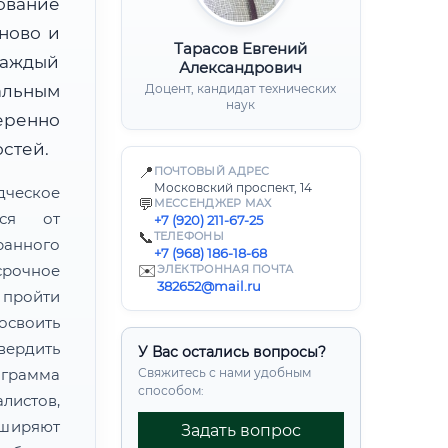
ование
ново и
Тарасов Евгений
каждый
Александрович
альным
Доцент, кандидат технических
наук
ренно
стей.
📍
ПОЧТОВЫЙ АДРЕС
Московский проспект, 14
дческое
💬
МЕССЕНДЖЕР MAX
тся от
+7 (920) 211-67-25
📞
ТЕЛЕФОНЫ
ранного
+7 (968) 186-18-68
рочное
✉️
ЭЛЕКТРОННАЯ ПОЧТА
382652@mail.ru
пройти
своить
ердить
У Вас остались вопросы?
грамма
Свяжитесь с нами удобным
способом:
листов,
сширяют
Задать вопрос