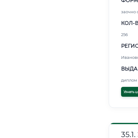
ФОРМ
заочно 
КОЛ-В
256
РЕГИО
Иванов
ВЫДА
диплом 
Узнать ц
35.