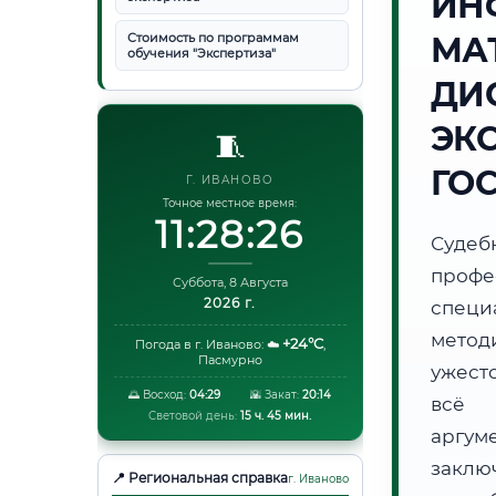
ИН
Стоимость по программам
МА
обучения "Экспертиза"
ДИ
ЭК
🧵
ГО
Г. ИВАНОВО
Точное местное время:
11:28:26
Суде
проф
Суббота, 8 Августа
2026 г.
специ
метод
+24°C
Погода в г. Иваново:
☁️
,
Пасмурно
ужест
🌅 Восход:
04:29
🌇 Закат:
20:14
всё 
Световой день:
15 ч. 45 мин.
аргум
заклю
📍 Региональная справка
г. Иваново