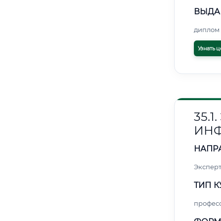
ВЫДА
диплом 
Узнать ц
35.
ИН
НАПР
Эксперт
ТИП К
профес