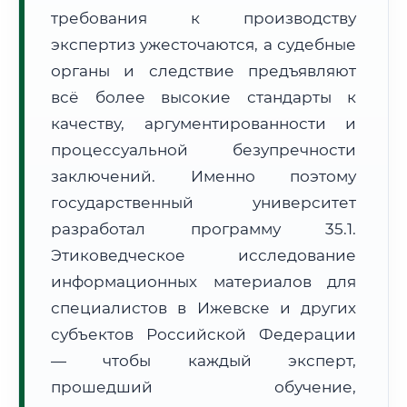
требования к производству
Формат учебы:
Дистанционно
экспертиз ужесточаются, а судебные
🗺️ Зона обслуживания: г. Ижевск
органы и следствие предъявляют
всё более высокие стандарты к
качеству, аргументированности и
процессуальной безупречности
заключений. Именно поэтому
государственный университет
🚚
Расчет логистики оригиналов:
• Маршрут транзита:
~1 848 км
разработал программу 35.1.
• Экспресс-доставка СДЭК / Почтой:
3–5 рабочих дней
Этиковедческое исследование
📜 Документы и аккредитация
информационных материалов для
ФИС ФРДО
специалистов в Ижевске и других
субъектов Российской Федерации
— чтобы каждый эксперт,
🔍
Нажмите на документ для увеличения и просмотра
прошедший обучение,