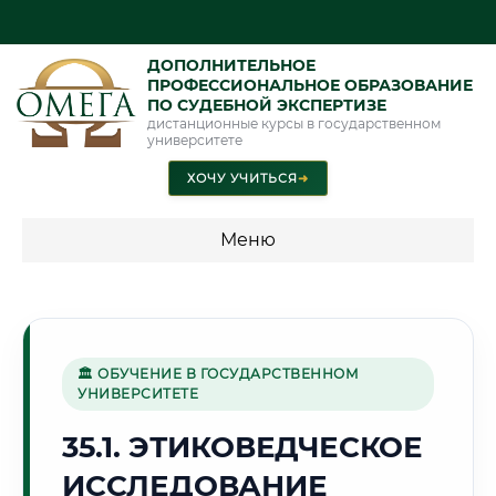
ДОПОЛНИТЕЛЬНОЕ
ПРОФЕССИОНАЛЬНОЕ ОБРАЗОВАНИЕ
ПО СУДЕБНОЙ ЭКСПЕРТИЗЕ
дистанционные курсы в государственном
университете
ХОЧУ УЧИТЬСЯ
➜
Меню
💰 ПРОГРАММЫ И СТОИМОСТЬ
Стоимость по программам обучения "Экспертные
специальности"
🏛 ОБУЧЕНИЕ В ГОСУДАРСТВЕННОМ
УНИВЕРСИТЕТЕ
Стоимость по программам обучения "Судебная экспертиза"
35.1. ЭТИКОВЕДЧЕСКОЕ
Стоимость по программам обучения "Экспертиза"
ИССЛЕДОВАНИЕ