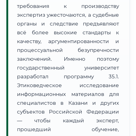
требования к производству
Формат учебы:
Дистанционно
экспертиз ужесточаются, а судебные
🗺️ Зона обслуживания: г. Казань
органы и следствие предъявляют
всё более высокие стандарты к
качеству, аргументированности и
процессуальной безупречности
заключений. Именно поэтому
государственный университет
🚚
Расчет логистики оригиналов:
• Маршрут транзита:
~2 115 км
разработал программу 35.1.
• Экспресс-доставка СДЭК / Почтой:
3–5 рабочих дней
Этиковедческое исследование
📜 Документы и аккредитация
информационных материалов для
ФИС ФРДО
специалистов в Казани и других
субъектов Российской Федерации
— чтобы каждый эксперт,
🔍
Нажмите на документ для увеличения и просмотра
прошедший обучение,