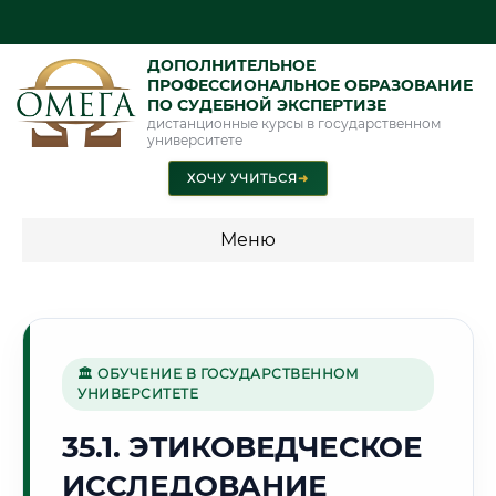
ДОПОЛНИТЕЛЬНОЕ
ПРОФЕССИОНАЛЬНОЕ ОБРАЗОВАНИЕ
ПО СУДЕБНОЙ ЭКСПЕРТИЗЕ
дистанционные курсы в государственном
университете
ХОЧУ УЧИТЬСЯ
➜
Меню
💰 ПРОГРАММЫ И СТОИМОСТЬ
Стоимость по программам обучения "Экспертные
специальности"
🏛 ОБУЧЕНИЕ В ГОСУДАРСТВЕННОМ
УНИВЕРСИТЕТЕ
Стоимость по программам обучения "Судебная экспертиза"
35.1. ЭТИКОВЕДЧЕСКОЕ
Стоимость по программам обучения "Экспертиза"
ИССЛЕДОВАНИЕ