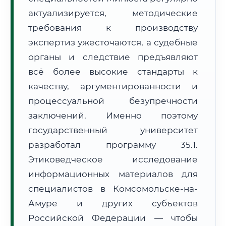
Формат учебы:
Дистанционно
актуализируется, методические
требования к производству
🗺️ Зона обслуживания: г. Комсомольск-на-Амуре
экспертиз ужесточаются, а судебные
органы и следствие предъявляют
всё более высокие стандарты к
качеству, аргументированности и
процессуальной безупречности
заключений. Именно поэтому
🚚
Расчет логистики оригиналов:
• Маршрут транзита:
~3 577 км
государственный университет
• Экспресс-доставка СДЭК / Почтой:
5–7 рабочих дней
разработал программу 35.1.
📜 Документы и аккредитация
ФИС ФРДО
Этиковедческое исследование
информационных материалов для
специалистов в Комсомольске-на-
Амуре и других субъектов
🔍
Нажмите на документ для увеличения и просмотра
Российской Федерации — чтобы