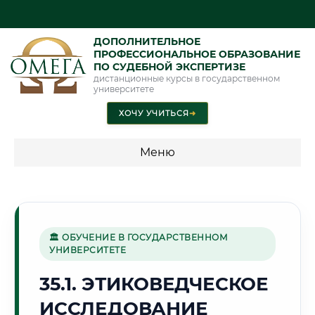
ДОПОЛНИТЕЛЬНОЕ
ПРОФЕССИОНАЛЬНОЕ ОБРАЗОВАНИЕ
ПО СУДЕБНОЙ ЭКСПЕРТИЗЕ
дистанционные курсы в государственном
университете
ХОЧУ УЧИТЬСЯ
➜
Меню
💰 ПРОГРАММЫ И СТОИМОСТЬ
Стоимость по программам обучения "Экспертные
специальности"
🏛 ОБУЧЕНИЕ В ГОСУДАРСТВЕННОМ
УНИВЕРСИТЕТЕ
Стоимость по программам обучения "Судебная экспертиза"
35.1. ЭТИКОВЕДЧЕСКОЕ
Стоимость по программам обучения "Экспертиза"
ИССЛЕДОВАНИЕ