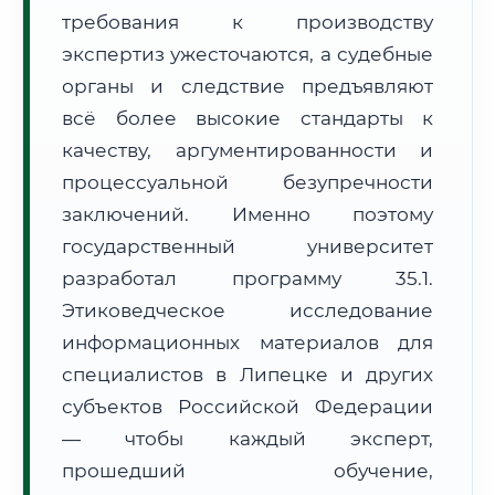
требования к производству
Формат учебы:
Дистанционно
экспертиз ужесточаются, а судебные
🗺️ Зона обслуживания: г. Липецк
органы и следствие предъявляют
всё более высокие стандарты к
качеству, аргументированности и
процессуальной безупречности
заключений. Именно поэтому
государственный университет
🚚
Расчет логистики оригиналов:
• Маршрут транзита:
~2 815 км
разработал программу 35.1.
• Экспресс-доставка СДЭК / Почтой:
4–6 рабочих дней
Этиковедческое исследование
📜 Документы и аккредитация
информационных материалов для
ФИС ФРДО
специалистов в Липецке и других
субъектов Российской Федерации
— чтобы каждый эксперт,
🔍
Нажмите на документ для увеличения и просмотра
прошедший обучение,