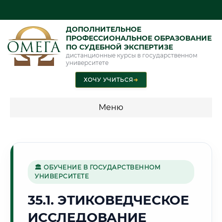
ДОПОЛНИТЕЛЬНОЕ
ПРОФЕССИОНАЛЬНОЕ ОБРАЗОВАНИЕ
ПО СУДЕБНОЙ ЭКСПЕРТИЗЕ
дистанционные курсы в государственном
университете
ХОЧУ УЧИТЬСЯ
➜
Меню
💰 ПРОГРАММЫ И СТОИМОСТЬ
Стоимость по программам обучения "Экспертные
специальности"
🏛 ОБУЧЕНИЕ В ГОСУДАРСТВЕННОМ
УНИВЕРСИТЕТЕ
Стоимость по программам обучения "Судебная экспертиза"
35.1. ЭТИКОВЕДЧЕСКОЕ
Стоимость по программам обучения "Экспертиза"
ИССЛЕДОВАНИЕ