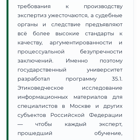
требования к производству
Формат учебы:
Дистанционно
экспертиз ужесточаются, а судебные
🗺️ Зона обслуживания: г. Москва
органы и следствие предъявляют
всё более высокие стандарты к
качеству, аргументированности и
процессуальной безупречности
заключений. Именно поэтому
государственный университет
🚚
Расчет логистики оригиналов:
• Маршрут транзита:
~2 811 км
разработал программу 35.1.
• Экспресс-доставка СДЭК / Почтой:
4–6 рабочих дней
Этиковедческое исследование
📜 Документы и аккредитация
информационных материалов для
ФИС ФРДО
специалистов в Москве и других
субъектов Российской Федерации
— чтобы каждый эксперт,
🔍
Нажмите на документ для увеличения и просмотра
прошедший обучение,