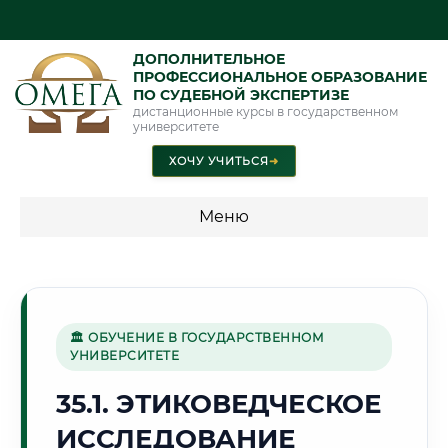
ДОПОЛНИТЕЛЬНОЕ
ПРОФЕССИОНАЛЬНОЕ ОБРАЗОВАНИЕ
ПО СУДЕБНОЙ ЭКСПЕРТИЗЕ
дистанционные курсы в государственном
университете
ХОЧУ УЧИТЬСЯ
➜
Меню
💰 ПРОГРАММЫ И СТОИМОСТЬ
Стоимость по программам обучения "Экспертные
специальности"
🏛 ОБУЧЕНИЕ В ГОСУДАРСТВЕННОМ
УНИВЕРСИТЕТЕ
Стоимость по программам обучения "Судебная экспертиза"
35.1. ЭТИКОВЕДЧЕСКОЕ
Стоимость по программам обучения "Экспертиза"
ИССЛЕДОВАНИЕ