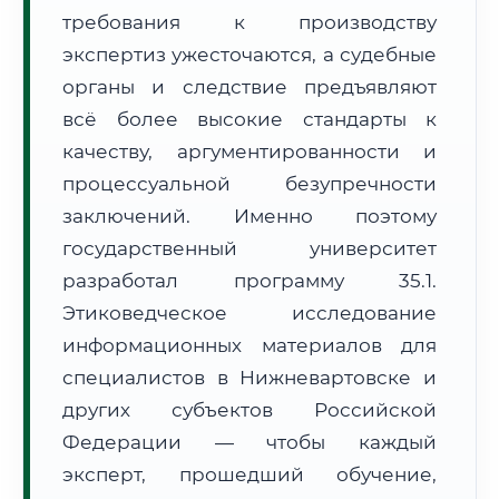
требования к производству
Формат учебы:
Дистанционно
экспертиз ужесточаются, а судебные
🗺️ Зона обслуживания: г. Нижневартовск
органы и следствие предъявляют
всё более высокие стандарты к
качеству, аргументированности и
процессуальной безупречности
заключений. Именно поэтому
государственный университет
🚚
Расчет логистики оригиналов:
• Маршрут транзита:
~755 км
разработал программу 35.1.
• Экспресс-доставка СДЭК / Почтой:
1–2 рабочих дня
Этиковедческое исследование
📜 Документы и аккредитация
информационных материалов для
ФИС ФРДО
специалистов в Нижневартовске и
других субъектов Российской
Федерации — чтобы каждый
🔍
Нажмите на документ для увеличения и просмотра
эксперт, прошедший обучение,