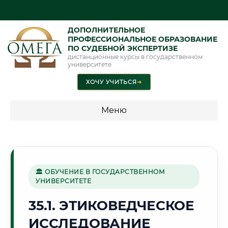
ДОПОЛНИТЕЛЬНОЕ
ПРОФЕССИОНАЛЬНОЕ ОБРАЗОВАНИЕ
ПО СУДЕБНОЙ ЭКСПЕРТИЗЕ
дистанционные курсы в государственном
университете
ХОЧУ УЧИТЬСЯ
➜
Меню
💰 ПРОГРАММЫ И СТОИМОСТЬ
Стоимость по программам обучения "Экспертные
специальности"
🏛 ОБУЧЕНИЕ В ГОСУДАРСТВЕННОМ
УНИВЕРСИТЕТЕ
Стоимость по программам обучения "Судебная экспертиза"
35.1. ЭТИКОВЕДЧЕСКОЕ
Стоимость по программам обучения "Экспертиза"
ИССЛЕДОВАНИЕ