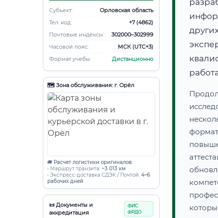
разра
Субъект:
Орловская область
инфор
Тел. код:
+7 (4862)
други
Почтовые индексы:
302000–302999
экспе
Часовой пояс:
МСК (UTC+3)
квал
Формат учебы:
Дистанционно
работ
🗺️ Зона обслуживания: г. Орёл
Продол
иссле
нескол
форма
повыш
аттес
🚚
Расчет логистики оригиналов:
обнов
• Маршрут транзита:
~3 013 км
• Экспресс-доставка СДЭК / Почтой:
4–6
компе
рабочих дней
профес
📜 Документы и
ФИС
которы
аккредитация
ФРДО