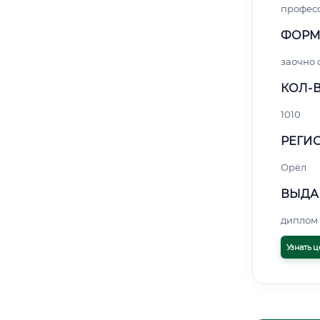
профес
ФОРМ
заочно 
КОЛ-В
1010
РЕГИО
Орёл
ВЫДА
диплом 
Узнать ц