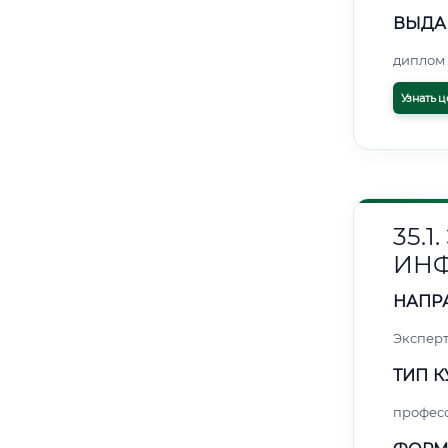
ВЫДА
диплом 
Узнать ц
35.
ИН
НАПР
Эксперт
ТИП К
профес