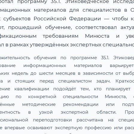
ботал программу 35.1. Этиковедческое исслед
мационных материалов для специалистов в 
х субъектов Российской Федерации — чтобы 
рт, прошедший обучение, соответствовал акту
ификационным требованиям Минюста и уве
ал в рамках утверждённых экспертных специально
жительность обучения по программе 35.1. Этикове
дование информационных материалов варьируе
ьких недель до шести месяцев в зависимости от выб
та и стоящих перед специалистом задач. Краткос
ение квалификации подойдёт тем, кто планирует 
тацию по конкретной специальности Минюста, о
лённые методические рекомендации или подтв
тентность в узкой экспертной области. Про
сиональной переподготовки рассчитана на специа
е впервые осваивают экспертную профессию или ра