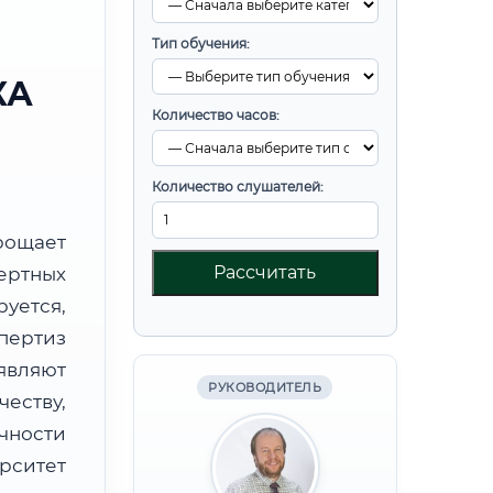
Тип обучения:
КА
Количество часов:
Количество слушателей:
ощает
Рассчитать
ртных
уется,
пертиз
являют
РУКОВОДИТЕЛЬ
ству,
чности
рситет