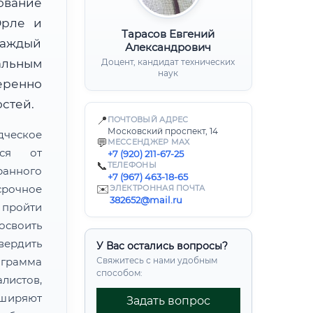
ование
Орле и
Тарасов Евгений
каждый
Александрович
альным
Доцент, кандидат технических
наук
ренно
стей.
📍
ПОЧТОВЫЙ АДРЕС
Московский проспект, 14
дческое
💬
МЕССЕНДЖЕР MAX
тся от
+7 (920) 211-67-25
📞
ТЕЛЕФОНЫ
ранного
+7 (967) 463-18-65
рочное
✉️
ЭЛЕКТРОННАЯ ПОЧТА
382652@mail.ru
пройти
своить
ердить
У Вас остались вопросы?
грамма
Свяжитесь с нами удобным
способом:
листов,
сширяют
Задать вопрос