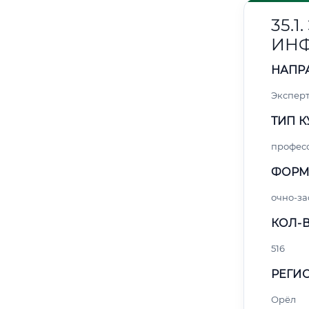
35.
ИН
НАПР
Эксперт
ТИП К
профес
ФОРМ
очно-за
КОЛ-В
516
РЕГИО
Орёл