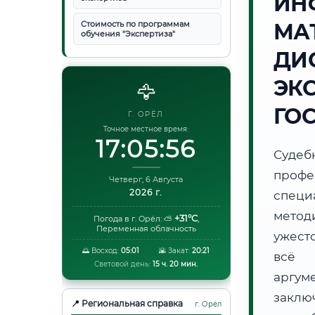
ИН
Стоимость по программам
МА
обучения "Экспертиза"
ДИ
ЭК
🦅
ГО
Г. ОРЁЛ
Точное местное время:
17:05:56
Суде
проф
Четверг, 6 Августа
2026 г.
специ
метод
+31°C
Погода в г. Орёл:
⛅
,
Переменная облачность
ужест
🌅 Восход:
05:01
🌇 Закат:
20:21
всё 
Световой день:
15 ч. 20 мин.
аргум
заклю
📍 Региональная справка
г. Орёл