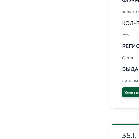
ФОРМ
заочно 
КОЛ-В
256
РЕГИО
Орёл
ВЫДА
диплом 
Узнать ц
35.