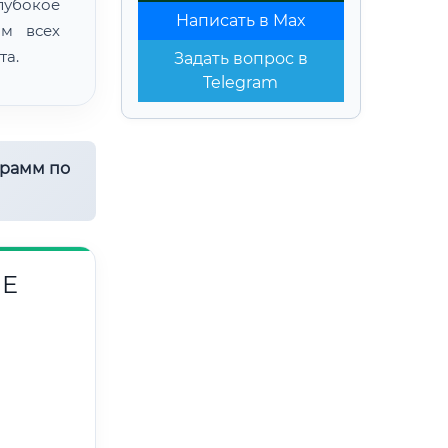
лубокое
Написать в Max
ом всех
та.
Задать вопрос в
Telegram
грамм по
ИЕ