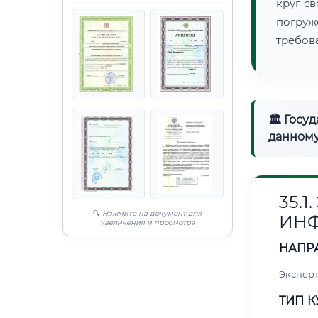
круг с
погруж
требов
🏛 Госу
данному
35.
🔍
Нажмите на документ для
ИН
увеличения и просмотра
НАПР
Эксперт
ТИП К