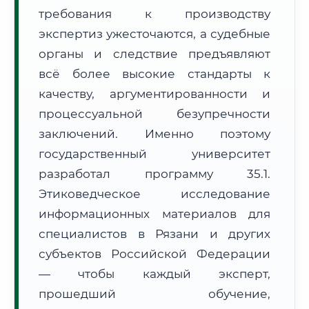
требования к производству
Формат учебы:
Дистанционно
экспертиз ужесточаются, а судебные
🗺️ Зона обслуживания: г. Рязань
органы и следствие предъявляют
всё более высокие стандарты к
качеству, аргументированности и
процессуальной безупречности
заключений. Именно поэтому
государственный университет
🚚
Расчет логистики оригиналов:
• Маршрут транзита:
~2 724 км
разработал программу 35.1.
• Экспресс-доставка СДЭК / Почтой:
4–6 рабочих дней
Этиковедческое исследование
📜 Документы и аккредитация
информационных материалов для
ФИС ФРДО
специалистов в Рязани и других
субъектов Российской Федерации
— чтобы каждый эксперт,
🔍
Нажмите на документ для увеличения и просмотра
прошедший обучение,