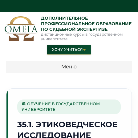
ДОПОЛНИТЕЛЬНОЕ
ПРОФЕССИОНАЛЬНОЕ ОБРАЗОВАНИЕ
ПО СУДЕБНОЙ ЭКСПЕРТИЗЕ
дистанционные курсы в государственном
университете
ХОЧУ УЧИТЬСЯ
➜
Меню
💰 ПРОГРАММЫ И СТОИМОСТЬ
Стоимость по программам обучения "Экспертные
специальности"
🏛 ОБУЧЕНИЕ В ГОСУДАРСТВЕННОМ
УНИВЕРСИТЕТЕ
Стоимость по программам обучения "Судебная экспертиза"
35.1. ЭТИКОВЕДЧЕСКОЕ
Стоимость по программам обучения "Экспертиза"
ИССЛЕДОВАНИЕ