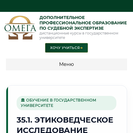
ДОПОЛНИТЕЛЬНОЕ
ПРОФЕССИОНАЛЬНОЕ ОБРАЗОВАНИЕ
ПО СУДЕБНОЙ ЭКСПЕРТИЗЕ
дистанционные курсы в государственном
университете
ХОЧУ УЧИТЬСЯ
➜
Меню
💰 ПРОГРАММЫ И СТОИМОСТЬ
Стоимость по программам обучения "Экспертные
специальности"
🏛 ОБУЧЕНИЕ В ГОСУДАРСТВЕННОМ
УНИВЕРСИТЕТЕ
Стоимость по программам обучения "Судебная экспертиза"
35.1. ЭТИКОВЕДЧЕСКОЕ
Стоимость по программам обучения "Экспертиза"
ИССЛЕДОВАНИЕ