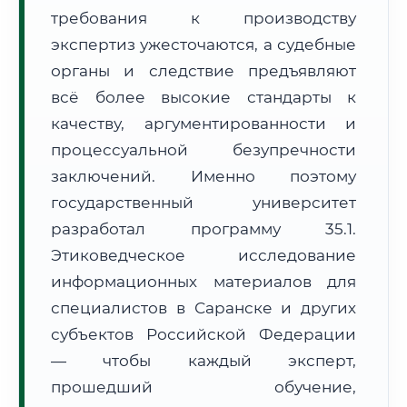
требования к производству
Формат учебы:
Дистанционно
экспертиз ужесточаются, а судебные
🗺️ Зона обслуживания: г. Саранск
органы и следствие предъявляют
всё более высокие стандарты к
качеству, аргументированности и
процессуальной безупречности
заключений. Именно поэтому
государственный университет
🚚
Расчет логистики оригиналов:
• Маршрут транзита:
~2 404 км
разработал программу 35.1.
• Экспресс-доставка СДЭК / Почтой:
3–5 рабочих дней
Этиковедческое исследование
📜 Документы и аккредитация
информационных материалов для
ФИС ФРДО
специалистов в Саранске и других
субъектов Российской Федерации
— чтобы каждый эксперт,
🔍
Нажмите на документ для увеличения и просмотра
прошедший обучение,