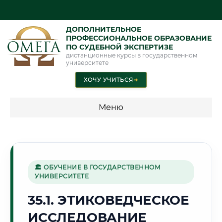
ДОПОЛНИТЕЛЬНОЕ
ПРОФЕССИОНАЛЬНОЕ ОБРАЗОВАНИЕ
ПО СУДЕБНОЙ ЭКСПЕРТИЗЕ
дистанционные курсы в государственном
университете
ХОЧУ УЧИТЬСЯ
➜
Меню
💰 ПРОГРАММЫ И СТОИМОСТЬ
Стоимость по программам обучения "Экспертные
специальности"
🏛 ОБУЧЕНИЕ В ГОСУДАРСТВЕННОМ
УНИВЕРСИТЕТЕ
Стоимость по программам обучения "Судебная экспертиза"
35.1. ЭТИКОВЕДЧЕСКОЕ
Стоимость по программам обучения "Экспертиза"
ИССЛЕДОВАНИЕ