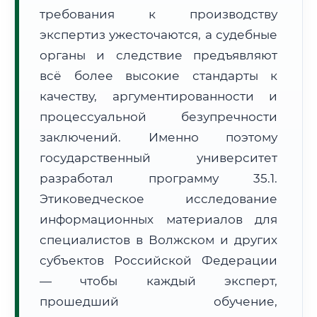
требования к производству
Формат учебы:
Дистанционно
экспертиз ужесточаются, а судебные
🗺️ Зона обслуживания: г. Волжский
органы и следствие предъявляют
всё более высокие стандарты к
качеству, аргументированности и
процессуальной безупречности
заключений. Именно поэтому
государственный университет
🚚
Расчет логистики оригиналов:
• Маршрут транзита:
~2 671 км
разработал программу 35.1.
• Экспресс-доставка СДЭК / Почтой:
4–6 рабочих дней
Этиковедческое исследование
📜 Документы и аккредитация
информационных материалов для
ФИС ФРДО
специалистов в Волжском и других
субъектов Российской Федерации
— чтобы каждый эксперт,
🔍
Нажмите на документ для увеличения и просмотра
прошедший обучение,