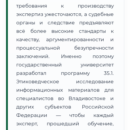
требования к производству
Формат учебы:
Дистанционно
экспертиз ужесточаются, а судебные
🗺️ Зона обслуживания: г. Владивосток
органы и следствие предъявляют
всё более высокие стандарты к
качеству, аргументированности и
процессуальной безупречности
заключений. Именно поэтому
государственный университет
🚚
Расчет логистики оригиналов:
• Маршрут транзита:
~3 714 км
разработал программу 35.1.
• Экспресс-доставка СДЭК / Почтой:
5–7 рабочих дней
Этиковедческое исследование
📜 Документы и аккредитация
информационных материалов для
ФИС ФРДО
специалистов во Владивостоке и
других субъектов Российской
Федерации — чтобы каждый
🔍
Нажмите на документ для увеличения и просмотра
эксперт, прошедший обучение,