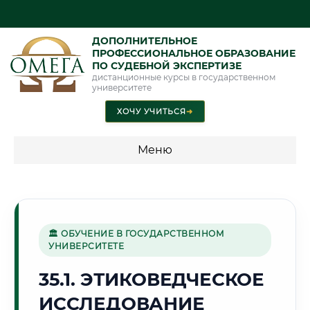
ДОПОЛНИТЕЛЬНОЕ
ПРОФЕССИОНАЛЬНОЕ ОБРАЗОВАНИЕ
ПО СУДЕБНОЙ ЭКСПЕРТИЗЕ
дистанционные курсы в государственном
университете
ХОЧУ УЧИТЬСЯ
➜
Меню
💰 ПРОГРАММЫ И СТОИМОСТЬ
Стоимость по программам обучения "Экспертные
специальности"
🏛 ОБУЧЕНИЕ В ГОСУДАРСТВЕННОМ
УНИВЕРСИТЕТЕ
Стоимость по программам обучения "Судебная экспертиза"
35.1. ЭТИКОВЕДЧЕСКОЕ
Стоимость по программам обучения "Экспертиза"
ИССЛЕДОВАНИЕ