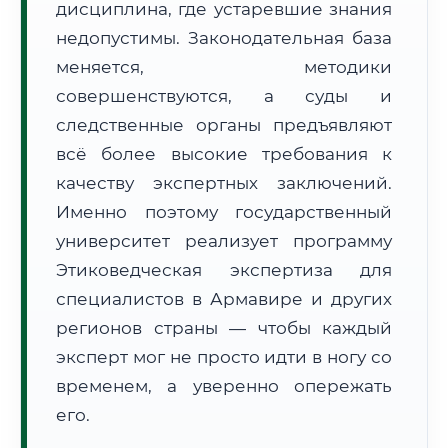
дисциплина, где устаревшие знания
Формат учебы:
Дистанционно
недопустимы. Законодательная база
меняется, методики
🗺️ Зона обслуживания: г. Армавир
совершенствуются, а суды и
следственные органы предъявляют
всё более высокие требования к
качеству экспертных заключений.
Именно поэтому государственный
🚚
Расчет логистики оригиналов:
университет реализует программу
• Маршрут транзита:
~3 134 км
• Экспресс-доставка СДЭК / Почтой:
4–6 рабочих дней
Этиковедческая экспертиза для
специалистов в Армавире и других
📜 Документы и аккредитация
ФИС ФРДО
регионов страны — чтобы каждый
эксперт мог не просто идти в ногу со
временем, а уверенно опережать
🔍
Нажмите на документ для увеличения и просмотра
его.