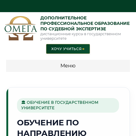
ДОПОЛНИТЕЛЬНОЕ
ПРОФЕССИОНАЛЬНОЕ ОБРАЗОВАНИЕ
ПО СУДЕБНОЙ ЭКСПЕРТИЗЕ
дистанционные курсы в государственном
университете
ХОЧУ УЧИТЬСЯ
➜
Меню
💰 ПРОГРАММЫ И СТОИМОСТЬ
Стоимость по программам обучения "Экспертные
специальности"
🏛 ОБУЧЕНИЕ В ГОСУДАРСТВЕННОМ
УНИВЕРСИТЕТЕ
Стоимость по программам обучения "Судебная экспертиза"
ОБУЧЕНИЕ ПО
Стоимость по программам обучения "Экспертиза"
НАПРАВЛЕНИЮ