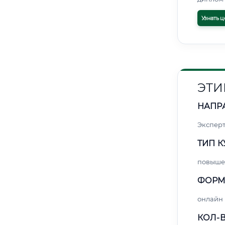
Узнать ц
ЭТИ
НАПР
Экспер
ТИП К
повыше
ФОРМ
онлайн
КОЛ-В