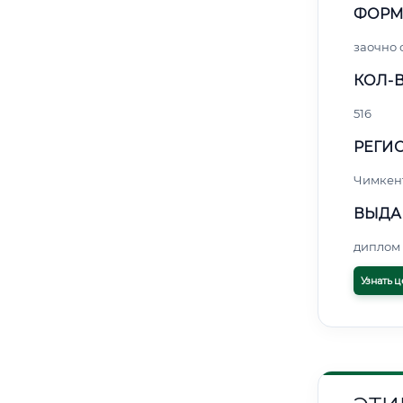
ФОРМ
заочно
КОЛ-В
516
РЕГИО
Чимкен
ВЫДА
диплом 
Узнать ц