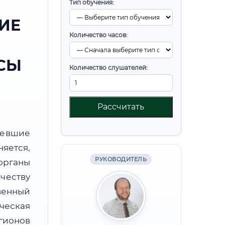
Тип обучения:
ИЕ
Количество часов:
СЫ
Количество слушателей:
Рассчитать
ревшие
яется,
РУКОВОДИТЕЛЬ
органы
честву
венный
еская
гионов