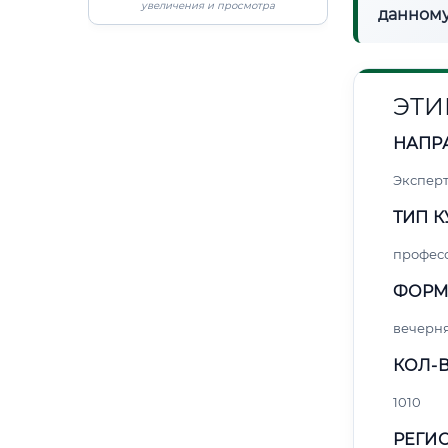
увеличения и просмотра
данному
ЭТИ
НАПР
Экспер
ТИП К
профес
ФОРМ
вечерн
КОЛ-В
1010
РЕГИО