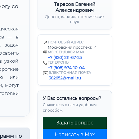
Тарасов Евгений
ногу со
Александрович
Доцент, кандидат технических
наук
ческая
цев — в
📍
ПОЧТОВЫЙ АДРЕС
х задач
Московский проспект, 14
💬
освоить
МЕССЕНДЖЕР MAX
+7 (920) 211-67-25
в узкой
📞
ТЕЛЕФОНЫ
+7 (905) 974-10-04
ороткие
✉️
ЭЛЕКТРОННАЯ ПОЧТА
ию или
382652@mail.ru
, могут
готовки
У Вас остались вопросы?
Свяжитесь с нами удобным
способом:
Задать вопрос
Написать в Max
грамм по