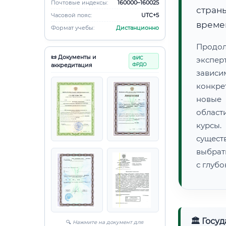
Почтовые индексы:
160000–160025
страны
Часовой пояс:
UTC+5
времен
Формат учебы:
Дистанционно
Продо
📜 Документы и
ФИС
экспер
аккредитация
ФРДО
зависи
конкре
новые 
област
курсы
сущест
выбрат
с глуб
🏛 Госу
🔍
Нажмите на документ для