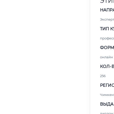
ЭТИ
НАПР
Экспер
ТИП К
профес
ФОРМ
онлайн
КОЛ-В
256
РЕГИО
Чимкен
ВЫДА
диплом 