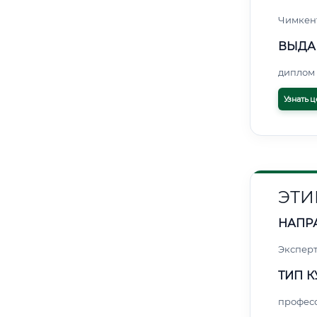
Чимкен
ВЫДА
диплом 
Узнать ц
ЭТИ
НАПР
Экспер
ТИП К
профес