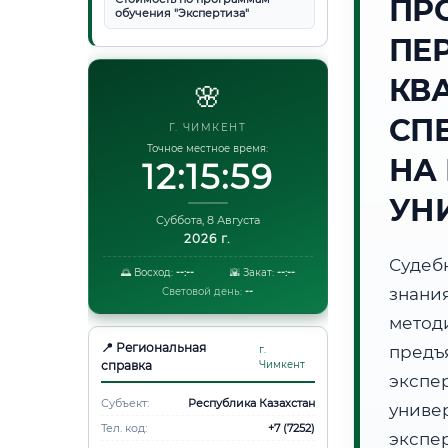
ПР
обучения "Экспертиза"
ПЕ
КВ
🌸
СП
Г. ЧИМКЕНТ
Точное местное время:
НА
12:16:00
УН
Суббота, 8 Августа
2026 г.
Судеб
🌅 Восход:
--:--
🌇 Закат:
--:--
знани
Световой день:
--
метод
📍 Региональная
предъ
г.
справка
Чимкент
экспе
Субъект:
Республика Казахстан
унив
Тел. код:
+7 (7252)
экспе