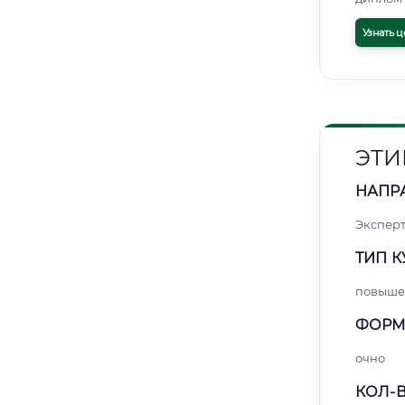
Узнать ц
ЭТИ
НАПР
Экспер
ТИП К
повыше
ФОРМ
очно
КОЛ-В