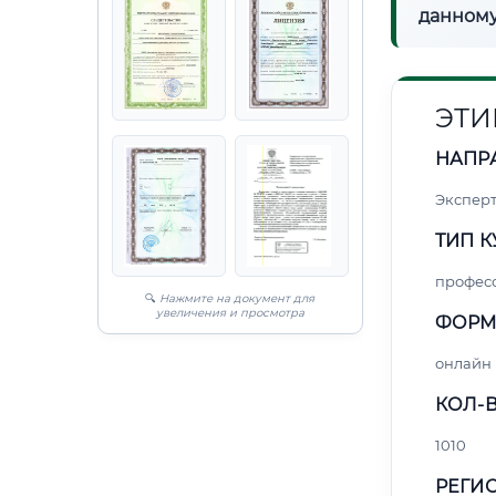
данному
ЭТИ
НАПР
Экспер
ТИП К
профес
🔍
Нажмите на документ для
увеличения и просмотра
ФОРМ
онлайн
КОЛ-В
1010
РЕГИО