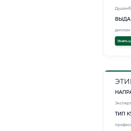
Душанб
ВЫДА
диплом 
Узнать ц
ЭТИ
НАПР
Экспер
ТИП К
профес