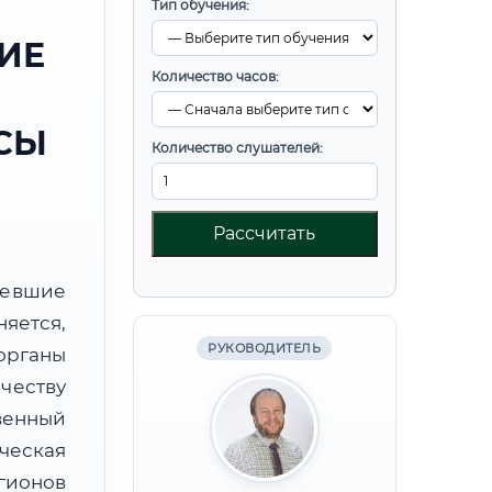
Тип обучения:
ИЕ
Количество часов:
СЫ
Количество слушателей:
Рассчитать
ревшие
яется,
РУКОВОДИТЕЛЬ
органы
честву
венный
еская
гионов