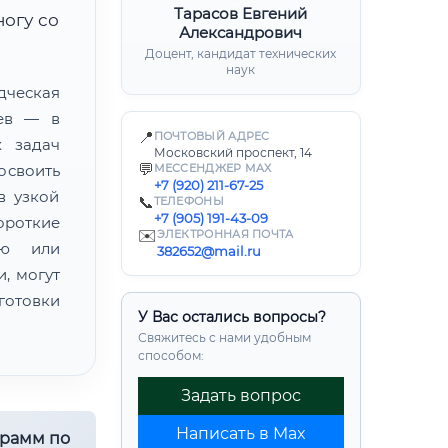
Тарасов Евгений
ногу со
Александрович
Доцент, кандидат технических
наук
ческая
цев — в
📍
ПОЧТОВЫЙ АДРЕС
х задач
Московский проспект, 14
💬
освоить
МЕССЕНДЖЕР MAX
+7 (920) 211-67-25
в узкой
📞
ТЕЛЕФОНЫ
+7 (905) 191-43-09
ороткие
✉️
ЭЛЕКТРОННАЯ ПОЧТА
ию или
382652@mail.ru
, могут
готовки
У Вас остались вопросы?
Свяжитесь с нами удобным
способом:
Задать вопрос
Написать в Max
грамм по