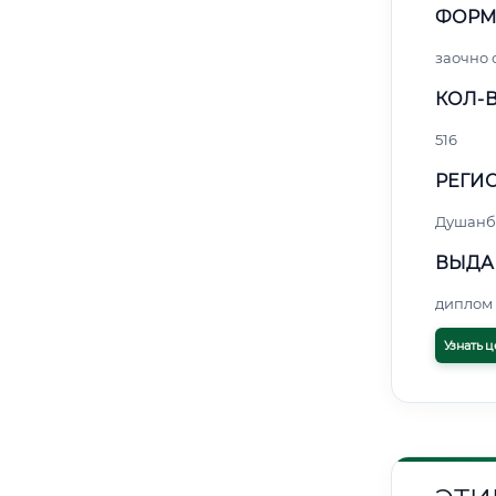
ФОРМ
заочно 
КОЛ-В
516
РЕГИО
Душанб
ВЫДА
диплом 
Узнать ц