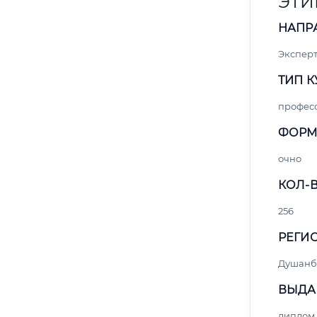
ЭТИ
НАПР
Экспер
ТИП К
профес
ФОРМ
очно
КОЛ-В
256
РЕГИО
Душанб
ВЫДА
диплом 