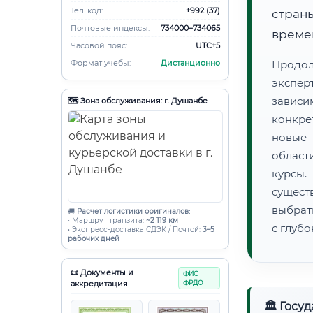
Тел. код:
+992 (37)
страны
Почтовые индексы:
734000–734065
времен
Часовой пояс:
UTC+5
Формат учебы:
Дистанционно
Продо
экспер
зависи
🗺️ Зона обслуживания: г. Душанбе
конкре
новые 
област
курсы
сущест
выбрат
🚚
Расчет логистики оригиналов:
• Маршрут транзита:
~2 119 км
с глуб
• Экспресс-доставка СДЭК / Почтой:
3–5
рабочих дней
📜 Документы и
ФИС
аккредитация
ФРДО
🏛 Госу