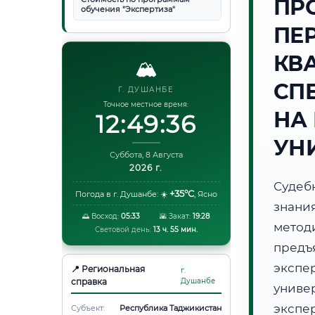
ПР
обучения "Экспертиза"
ПЕ
КВ
🏔️
СП
Г. ДУШАНБЕ
Точное местное время:
НА
12:49:37
УН
Суббота, 8 Августа
2026 г.
Судеб
+35°C
Погода в г. Душанбе:
☀️
,
Ясно
знани
🌅 Восход:
05:33
🌇 Закат:
19:28
метод
Световой день:
13 ч. 55 мин.
предъ
экспе
📍 Региональная
г.
справка
Душанбе
унив
экспе
Субъект:
Республика Таджикистан